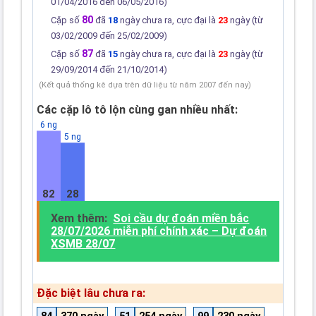
01/04/2016 đến 06/05/2016)
80
Cặp số
đã
18
ngày chưa ra, cực đại là
23
ngày (từ
03/02/2009 đến 25/02/2009)
87
Cặp số
đã
15
ngày chưa ra, cực đại là
23
ngày (từ
29/09/2014 đến 21/10/2014)
(Kết quả thống kê dựa trên dữ liệu từ năm 2007 đến nay)
Các cặp lô tô lộn cùng gan nhiều nhất:
6 ng
5 ng
82
28
Xem thêm:
Soi cầu dự đoán miền bắc
28/07/2026 miễn phí chính xác – Dự đoán
XSMB 28/07
Đặc biệt lâu chưa ra: