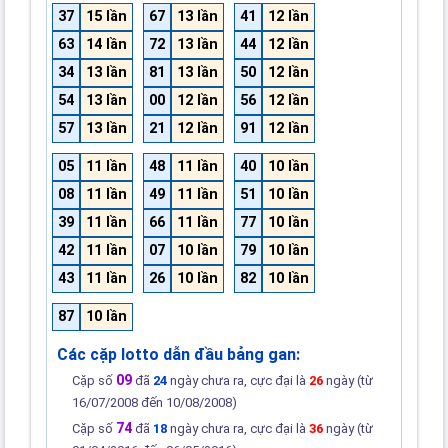
37
15 lần
67
13 lần
41
12 lần
63
14 lần
72
13 lần
44
12 lần
34
13 lần
81
13 lần
50
12 lần
54
13 lần
00
12 lần
56
12 lần
57
13 lần
21
12 lần
91
12 lần
05
11 lần
48
11 lần
40
10 lần
08
11 lần
49
11 lần
51
10 lần
39
11 lần
66
11 lần
77
10 lần
42
11 lần
07
10 lần
79
10 lần
43
11 lần
26
10 lần
82
10 lần
87
10 lần
Các cặp lotto dẫn đầu bảng gan:
09
Cặp số
đã
24
ngày chưa ra, cực đại là
26
ngày (từ
16/07/2008 đến 10/08/2008)
74
Cặp số
đã
18
ngày chưa ra, cực đại là
36
ngày (từ