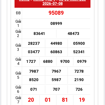
2026-07-08
95089
ĐB
Giải
08999
1
Giải
83641
48473
2
28237
44980
05900
Giải
3
03477
60863
52341
Giải
1727
6880
9700
0979
4
7987
7967
7278
Giải
5
8520
5987
2190
Giải
071
707
726
6
Giải
20
01
81
19
7