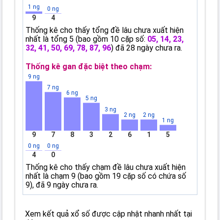
1 ng
0 ng
9
4
Thống kê cho thấy tổng đề lâu chưa xuất hiện
nhất là tổng 5 (bao gồm 10 cặp số:
05, 14, 23,
32, 41, 50, 69, 78, 87, 96
) đã 28 ngày chưa ra.
Thống kê gan đặc biệt theo chạm:
9 ng
7 ng
6 ng
5 ng
3 ng
2 ng
2 ng
1 ng
9
7
8
3
2
6
1
5
0 ng
0 ng
4
0
Thống kê cho thấy chạm đề lâu chưa xuất hiện
nhất là chạm 9 (bao gồm 19 cặp số có chứa số
9), đã 9 ngày chưa ra.
Xem kết quả xổ số được cập nhật nhanh nhất tại