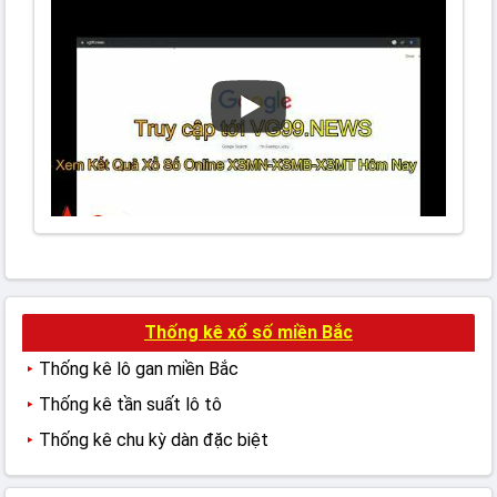
Thống kê xổ số miền Bắc
Thống kê lô gan miền Bắc
Thống kê tần suất lô tô
Thống kê chu kỳ dàn đặc biệt