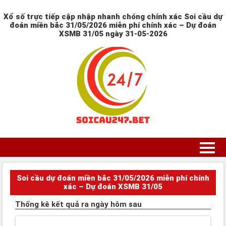
Xổ số trực tiếp cập nhập nhanh chóng chính xác Soi cầu dự
đoán miền bắc 31/05/2026 miễn phí chính xác – Dự đoán
XSMB 31/05 ngày 31-05-2026
Soi cầu dự đoán miền bắc 31/05/2026 miễn phí chính
xác – Dự đoán XSMB 31/05
Thống kê kết quả ra ngày hôm sau