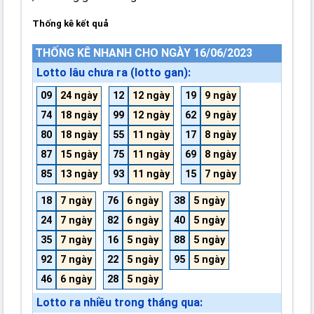
Thống kê kết quả
THỐNG KÊ NHANH CHO NGÀY 16/06/2023
Lotto lâu chưa ra (lotto gan):
09
24 ngày
12
12 ngày
19
9 ngày
74
18 ngày
99
12 ngày
62
9 ngày
80
18 ngày
55
11 ngày
17
8 ngày
87
15 ngày
75
11 ngày
69
8 ngày
85
13 ngày
93
11 ngày
15
7 ngày
18
7 ngày
76
6 ngày
38
5 ngày
24
7 ngày
82
6 ngày
40
5 ngày
35
7 ngày
16
5 ngày
88
5 ngày
92
7 ngày
22
5 ngày
95
5 ngày
46
6 ngày
28
5 ngày
Lotto ra nhiều trong tháng qua: