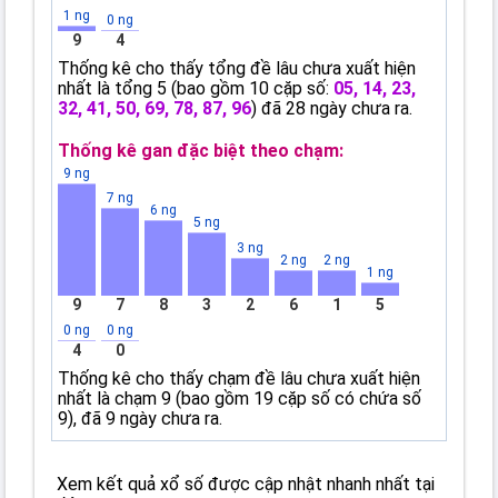
1 ng
0 ng
9
4
Thống kê cho thấy tổng đề lâu chưa xuất hiện
nhất là tổng 5 (bao gồm 10 cặp số:
05, 14, 23,
32, 41, 50, 69, 78, 87, 96
) đã 28 ngày chưa ra.
Thống kê gan đặc biệt theo chạm:
9 ng
7 ng
6 ng
5 ng
3 ng
2 ng
2 ng
1 ng
9
7
8
3
2
6
1
5
0 ng
0 ng
4
0
Thống kê cho thấy chạm đề lâu chưa xuất hiện
nhất là chạm 9 (bao gồm 19 cặp số có chứa số
9), đã 9 ngày chưa ra.
Xem kết quả xổ số được cập nhật nhanh nhất tại