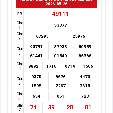
2026-05-26
49111
ĐB
Giải
53877
1
Giải
67293
25976
2
90791
37938
50959
Giải
3
61441
01540
65366
Giải
9892
1716
0714
1506
4
0370
6676
4470
Giải
5
1595
2267
3618
Giải
654
051
723
6
Giải
74
39
28
81
7