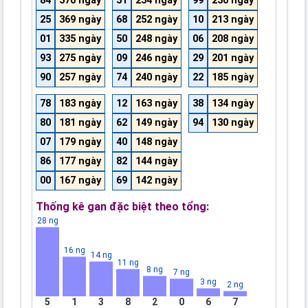
84
370 ngày
51
254 ngày
99
230 ngày
25
369 ngày
68
252 ngày
10
213 ngày
01
335 ngày
50
248 ngày
06
208 ngày
93
275 ngày
09
246 ngày
29
201 ngày
90
257 ngày
74
240 ngày
22
185 ngày
78
183 ngày
12
163 ngày
38
134 ngày
80
181 ngày
62
149 ngày
94
130 ngày
07
179 ngày
40
148 ngày
86
177 ngày
82
144 ngày
00
167 ngày
69
142 ngày
Thống kê gan đặc biệt theo tổng:
28 ng
16 ng
14 ng
11 ng
8 ng
7 ng
3 ng
2 ng
5
1
3
8
2
0
6
7