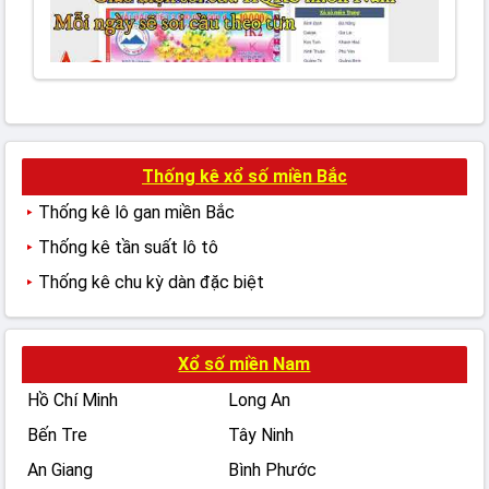
Thống kê xổ số miền Bắc
Thống kê lô gan miền Bắc
Thống kê tần suất lô tô
Thống kê chu kỳ dàn đặc biệt
Xổ số miền Nam
Hồ Chí Minh
Long An
Bến Tre
Tây Ninh
An Giang
Bình Phước