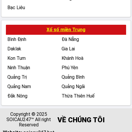
Bạc Liêu
Xổ số miền Trung
Bình Định
Đà Nẵng
Daklak
Gia Lai
Kon Tum
Khánh Hoà
Ninh Thuận
Phú Yên
Quảng Trị
Quảng Bình
Quảng Nam
Quảng Ngãi
Đắk Nông
Thừa Thiên Huế
Copyright © 2025
VỀ CHÚNG TÔI
SOICAU247™ All right
Reserved