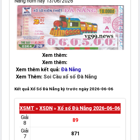
Nẵng hôm nay 13/06/2026
Xem thêm:
XSMT Thứ 4
Xem thêm:
XSMT Thứ 7
Xem thêm kết quả:
Đà Nẵng
Xem Thêm:
Soi Cầu xổ số Đà Nẵng
Kết quả Xổ Số Đà Nẵng kỳ trước ngày 2026-06-06
XSMT
XSDN
Xổ số Đà Nẵng 2026-06-06
»
»
Giải
89
8
Giải
871
7