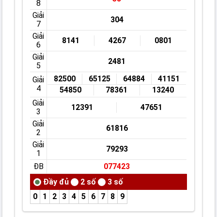
8
Giải
304
7
Giải
8141
4267
0801
6
Giải
2481
5
82500
65125
64884
41151
Giải
4
54850
78361
13240
Giải
12391
47651
3
Giải
61816
2
Giải
79293
1
ĐB
077423
0
1
2
3
4
5
6
7
8
9