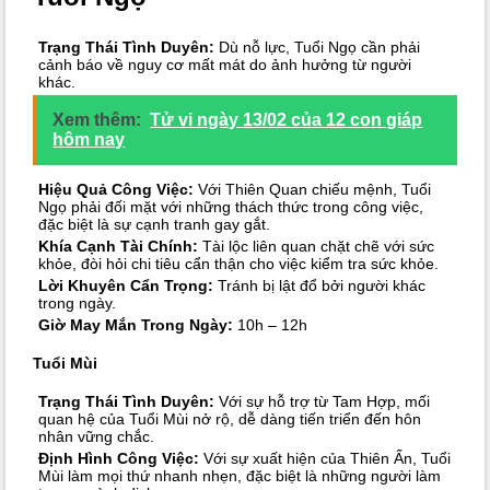
Trạng Thái Tình Duyên:
Dù nỗ lực, Tuổi Ngọ cần phải
cảnh báo về nguy cơ mất mát do ảnh hưởng từ người
khác.
Xem thêm:
Tử vi ngày 13/02 của 12 con giáp
hôm nay
Hiệu Quả Công Việc:
Với Thiên Quan chiếu mệnh, Tuổi
Ngọ phải đối mặt với những thách thức trong công việc,
đặc biệt là sự cạnh tranh gay gắt.
Khía Cạnh Tài Chính:
Tài lộc liên quan chặt chẽ với sức
khỏe, đòi hỏi chi tiêu cẩn thận cho việc kiểm tra sức khỏe.
Lời Khuyên Cẩn Trọng:
Tránh bị lật đổ bởi người khác
trong ngày.
Giờ May Mắn Trong Ngày:
10h – 12h
Tuổi Mùi
Trạng Thái Tình Duyên:
Với sự hỗ trợ từ Tam Hợp, mối
quan hệ của Tuổi Mùi nở rộ, dễ dàng tiến triển đến hôn
nhân vững chắc.
Định Hình Công Việc:
Với sự xuất hiện của Thiên Ấn, Tuổi
Mùi làm mọi thứ nhanh nhẹn, đặc biệt là những người làm