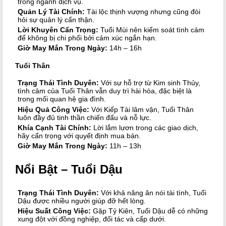
trong ngành dịch vụ.
Quản Lý Tài Chính:
Tài lộc thịnh vượng nhưng cũng đòi
hỏi sự quản lý cẩn thận.
Lời Khuyên Cẩn Trọng:
Tuổi Mùi nên kiểm soát tình cảm
để không bị chi phối bởi cảm xúc ngắn hạn.
Giờ May Mắn Trong Ngày:
14h – 16h
Tuổi Thân
Trạng Thái Tình Duyên:
Với sự hỗ trợ từ Kim sinh Thủy,
tình cảm của Tuổi Thân vẫn duy trì hài hòa, đặc biệt là
trong mối quan hệ gia đình.
Hiệu Quả Công Việc:
Với Kiếp Tài lâm vận, Tuổi Thân
luôn đầy đủ tinh thần chiến đấu và nỗ lực.
Khía Cạnh Tài Chính:
Lời lắm lươn trong các giao dịch,
hãy cẩn trọng với quyết định mua bán.
Giờ May Mắn Trong Ngày:
11h – 13h
Nổi Bật – Tuổi Dậu
Trạng Thái Tình Duyên:
Với khả năng ăn nói tài tình, Tuổi
Dậu được nhiều người giúp đỡ hết lòng.
Hiệu Suất Công Việc:
Gặp Tỷ Kiên, Tuổi Dậu dễ có những
xung đột với đồng nghiệp, đối tác và cấp dưới.