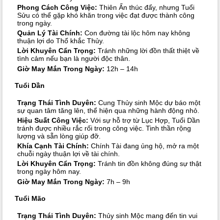
Phong Cách Công Việc:
Thiên Ấn thúc đẩy, nhưng Tuổi
Sửu có thể gặp khó khăn trong việc đạt được thành công
trong ngày.
Quản Lý Tài Chính:
Con đường tài lộc hôm nay không
thuận lợi do Thổ khắc Thủy.
Lời Khuyên Cẩn Trọng:
Tránh những lời đồn thất thiệt về
tình cảm nếu bạn là người độc thân.
Giờ May Mắn Trong Ngày:
12h – 14h
Tuổi Dần
Trạng Thái Tình Duyên:
Cung Thủy sinh Mộc dự báo một
sự quan tâm tăng lên, thể hiện qua những hành động nhỏ.
Hiệu Suất Công Việc:
Với sự hỗ trợ từ Lục Hợp, Tuổi Dần
tránh được nhiều rắc rối trong công việc. Tinh thần rộng
lượng và sẵn lòng giúp đỡ.
Khía Cạnh Tài Chính:
Chính Tài đang ủng hộ, mở ra một
chuỗi ngày thuận lợi về tài chính.
Lời Khuyên Cẩn Trọng:
Tránh tin đồn không đúng sự thật
trong ngày hôm nay.
Giờ May Mắn Trong Ngày:
7h – 9h
Tuổi Mão
Trạng Thái Tình Duyên:
Thủy sinh Mộc mang đến tin vui