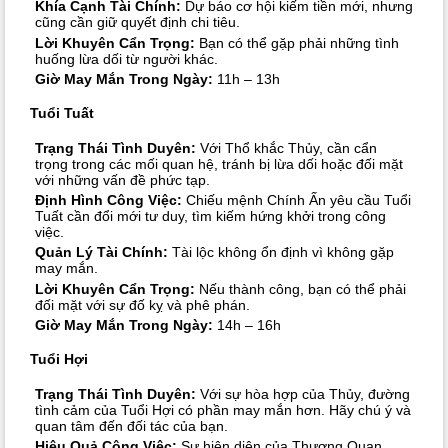
Khía Cạnh Tài Chính:
Dự báo cơ hội kiếm tiền mới, nhưng
cũng cần giữ quyết định chi tiêu.
Lời Khuyên Cẩn Trọng:
Bạn có thể gặp phải những tình
huống lừa dối từ người khác.
Giờ May Mắn Trong Ngày:
11h – 13h
Tuổi Tuất
Trạng Thái Tình Duyên:
Với Thổ khắc Thủy, cần cẩn
trọng trong các mối quan hệ, tránh bị lừa dối hoặc đối mặt
với những vấn đề phức tạp.
Định Hình Công Việc:
Chiếu mệnh Chính Ấn yêu cầu Tuổi
Tuất cần đổi mới tư duy, tìm kiếm hứng khởi trong công
việc.
Quản Lý Tài Chính:
Tài lộc không ổn định vì không gặp
may mắn.
Lời Khuyên Cẩn Trọng:
Nếu thành công, bạn có thể phải
đối mặt với sự đố kỵ và phê phán.
Giờ May Mắn Trong Ngày:
14h – 16h
Tuổi Hợi
Trạng Thái Tình Duyên:
Với sự hòa hợp của Thủy, đường
tình cảm của Tuổi Hợi có phần may mắn hơn. Hãy chú ý và
quan tâm đến đối tác của bạn.
Hiệu Quả Công Việc:
Sự hiện diện của Thương Quan