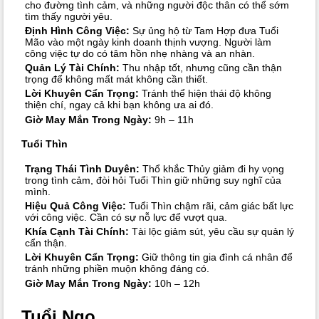
cho đường tình cảm, và những người độc thân có thể sớm
tìm thấy người yêu.
Định Hình Công Việc:
Sự ủng hộ từ Tam Hợp đưa Tuổi
Mão vào một ngày kinh doanh thịnh vượng. Người làm
công việc tự do có tâm hồn nhẹ nhàng và an nhàn.
Quản Lý Tài Chính:
Thu nhập tốt, nhưng cũng cần thận
trọng để không mất mát không cần thiết.
Lời Khuyên Cẩn Trọng:
Tránh thể hiện thái độ không
thiện chí, ngay cả khi bạn không ưa ai đó.
Giờ May Mắn Trong Ngày:
9h – 11h
Tuổi Thìn
Trạng Thái Tình Duyên:
Thổ khắc Thủy giảm đi hy vọng
trong tình cảm, đòi hỏi Tuổi Thìn giữ những suy nghĩ của
mình.
Hiệu Quả Công Việc:
Tuổi Thìn chậm rãi, cảm giác bất lực
với công việc. Cần có sự nỗ lực để vượt qua.
Khía Cạnh Tài Chính:
Tài lộc giảm sút, yêu cầu sự quản lý
cẩn thận.
Lời Khuyên Cẩn Trọng:
Giữ thông tin gia đình cá nhân để
tránh những phiền muộn không đáng có.
Giờ May Mắn Trong Ngày:
10h – 12h
Tuổi Ngọ