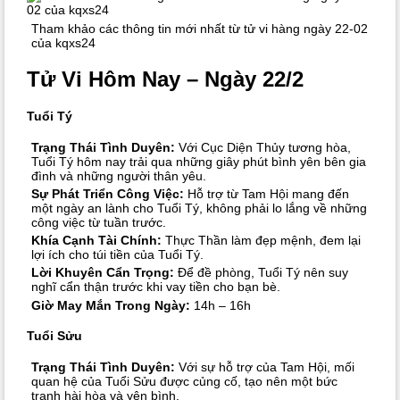
Tham khảo các thông tin mới nhất từ tử vi hàng ngày 22-02
của kqxs24
Tử Vi Hôm Nay – Ngày 22/2
Tuổi Tý
Trạng Thái Tình Duyên:
Với Cục Diện Thủy tương hòa,
Tuổi Tý hôm nay trải qua những giây phút bình yên bên gia
đình và những người thân yêu.
Sự Phát Triển Công Việc:
Hỗ trợ từ Tam Hội mang đến
một ngày an lành cho Tuổi Tý, không phải lo lắng về những
công việc từ tuần trước.
Khía Cạnh Tài Chính:
Thực Thần làm đẹp mệnh, đem lại
lợi ích cho túi tiền của Tuổi Tý.
Lời Khuyên Cẩn Trọng:
Để đề phòng, Tuổi Tý nên suy
nghĩ cẩn thận trước khi vay tiền cho bạn bè.
Giờ May Mắn Trong Ngày:
14h – 16h
Tuổi Sửu
Trạng Thái Tình Duyên:
Với sự hỗ trợ của Tam Hội, mối
quan hệ của Tuổi Sửu được củng cố, tạo nên một bức
tranh hài hòa và yên bình.