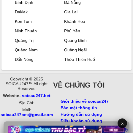
Bình Định
Đà Nẵng
Daklak
Gia Lai
Kon Tum
Khánh Hoà
Ninh Thuận
Phú Yên
Quảng Trị
Quảng Bình
Quảng Nam
Quảng Ngãi
Đắk Nông
Thừa Thiên Huế
Copyright © 2025
VỀ CHÚNG TÔI
SOICAU247™ All right
Reserved
Website:
soicau247.bet
Giới thiệu về soicau247
Địa Chỉ:
Bảo mật thông tin
Mail:
Hướng dẫn sử dụng
soicau247bet@gmail.com
Điều khoản sử dụng
3BET
motphimchill
×
https://hd88vn.com/
Từ khóa: soi cầu 247, xổ số, soi kèo,
tỷ