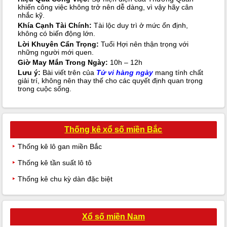
khiến công việc không trở nên dễ dàng, vì vậy hãy cân
nhắc kỹ.
Khía Cạnh Tài Chính:
Tài lộc duy trì ở mức ổn định,
không có biến động lớn.
Lời Khuyên Cẩn Trọng:
Tuổi Hợi nên thận trọng với
những người mới quen.
Giờ May Mắn Trong Ngày:
10h – 12h
Lưu ý:
Bài viết trên của
Tử vi hàng ngày
mang tính chất
giải trí, không nên thay thế cho các quyết định quan trọng
trong cuộc sống.
Thống kê xổ số miền Bắc
Thống kê lô gan miền Bắc
Thống kê tần suất lô tô
Thống kê chu kỳ dàn đặc biệt
Xổ số miền Nam