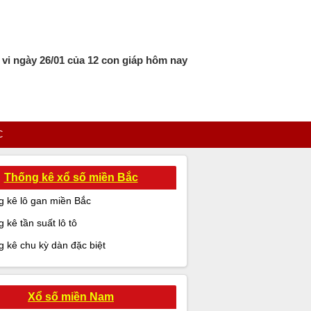
 vi ngày 26/01 của 12 con giáp hôm nay
C
Thống kê xổ số miền Bắc
 kê lô gan miền Bắc
 kê tần suất lô tô
 kê chu kỳ dàn đặc biệt
Xổ số miền Nam