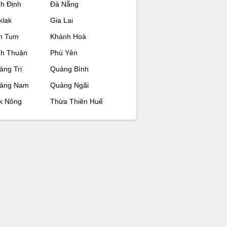
nh Định
Đà Nẵng
klak
Gia Lai
n Tum
Khánh Hoà
nh Thuận
Phú Yên
ảng Trị
Quảng Bình
ảng Nam
Quảng Ngãi
k Nông
Thừa Thiên Huế