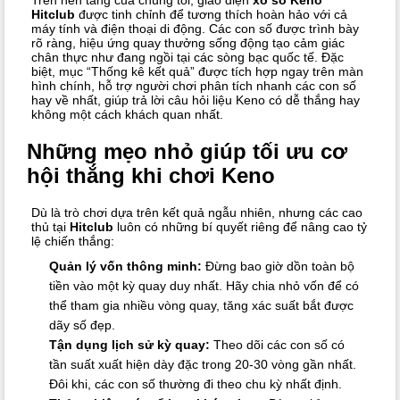
Trên nền tảng của chúng tôi, giao diện
xổ số Keno
Hitclub
được tinh chỉnh để tương thích hoàn hảo với cả
máy tính và điện thoại di động. Các con số được trình bày
rõ ràng, hiệu ứng quay thưởng sống động tạo cảm giác
chân thực như đang ngồi tại các sòng bạc quốc tế. Đặc
biệt, mục “Thống kê kết quả” được tích hợp ngay trên màn
hình chính, hỗ trợ người chơi phân tích nhanh các con số
hay về nhất, giúp trả lời câu hỏi liệu Keno có dễ thắng hay
không một cách khách quan nhất.
Những mẹo nhỏ giúp tối ưu cơ
hội thắng khi chơi Keno
Dù là trò chơi dựa trên kết quả ngẫu nhiên, nhưng các cao
thủ tại
Hitclub
luôn có những bí quyết riêng để nâng cao tỷ
lệ chiến thắng:
Quản lý vốn thông minh:
Đừng bao giờ dồn toàn bộ
tiền vào một kỳ quay duy nhất. Hãy chia nhỏ vốn để có
thể tham gia nhiều vòng quay, tăng xác suất bắt được
dãy số đẹp.
Tận dụng lịch sử kỳ quay:
Theo dõi các con số có
tần suất xuất hiện dày đặc trong 20-30 vòng gần nhất.
Đôi khi, các con số thường đi theo chu kỳ nhất định.