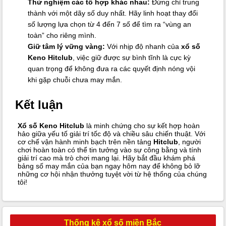
Thử nghiệm các tổ hợp khác nhau:
Đừng chỉ trung
thành với một dãy số duy nhất. Hãy linh hoạt thay đổi
số lượng lựa chọn từ 4 đến 7 số để tìm ra “vùng an
toàn” cho riêng mình.
Giữ tâm lý vững vàng:
Với nhịp độ nhanh của
xổ số
Keno Hitclub
, việc giữ được sự bình tĩnh là cực kỳ
quan trọng để không đưa ra các quyết định nóng vội
khi gặp chuỗi chưa may mắn.
Kết luận
Xổ số Keno Hitclub
là minh chứng cho sự kết hợp hoàn
hảo giữa yếu tố giải trí tốc độ và chiều sâu chiến thuật. Với
cơ chế vận hành minh bạch trên nền tảng
Hitclub
, người
chơi hoàn toàn có thể tin tưởng vào sự công bằng và tính
giải trí cao mà trò chơi mang lại. Hãy bắt đầu khám phá
bảng số may mắn của bạn ngay hôm nay để không bỏ lỡ
những cơ hội nhận thưởng tuyệt vời từ hệ thống của chúng
tôi!
Thống kê xổ số miền Bắc