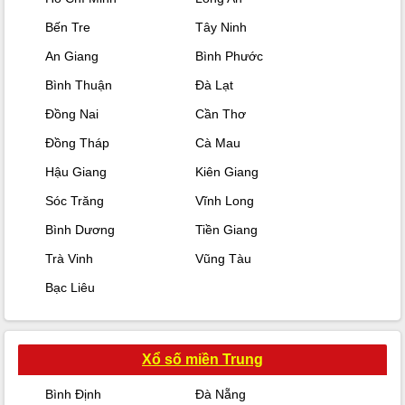
Bến Tre
Tây Ninh
An Giang
Bình Phước
Bình Thuận
Đà Lạt
Đồng Nai
Cần Thơ
Đồng Tháp
Cà Mau
Hậu Giang
Kiên Giang
Sóc Trăng
Vĩnh Long
Bình Dương
Tiền Giang
Trà Vinh
Vũng Tàu
Bạc Liêu
Xổ số miền Trung
Bình Định
Đà Nẵng