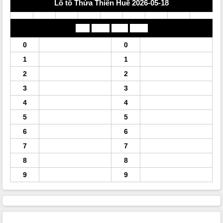
Lô tô Thừa Thiên Huế 2026-05-18
Đầu
Lô tô
Đuôi
Lô tô
0
0
1
1
2
2
3
3
4
4
5
5
6
6
7
7
8
8
9
9