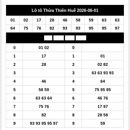
Lô tô Thừa Thiên Huế 2026-06-01
01
02
17
28
46
58
59
63
63
64
75
76
82
93
93
95
95
97
Đầu
Lô tô
Đuôi
Lô tô
0
01 02
0
1
17
1
01
2
28
2
02 82
3
3
63 63 93 93
4
46
4
64
5
58 59
5
75 95 95
6
63 63 64
6
46 76
7
75 76
7
17 97
8
82
8
28 58
9
93 93 95 95 97
9
59