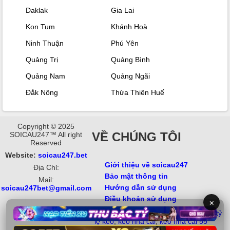
Daklak
Gia Lai
Kon Tum
Khánh Hoà
Ninh Thuận
Phú Yên
Quảng Trị
Quảng Bình
Quảng Nam
Quảng Ngãi
Đắk Nông
Thừa Thiên Huế
Copyright © 2025
VỀ CHÚNG TÔI
SOICAU247™ All right
Reserved
Website:
soicau247.bet
Giới thiệu về soicau247
Địa Chỉ:
Bảo mật thông tin
Mail:
Hướng dẫn sử dụng
soicau247bet@gmail.com
Điều khoản sử dụng
3BET
motphimchill
×
https://hd88vn.com/
Từ khóa: soi cầu 247, xổ số, soi kèo,
tỷ
lệ kèo
,
kèo nhà cái
,
kèo nhà cái 55