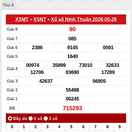
Thứ 6
XSMT
»
XSNT
»
Xổ số Ninh Thuận 2026-05-29
90
Giải 8
085
Giải 7
2386
9145
0591
Giải 6
1640
Giải 5
00974
35899
73010
32633
Giải 4
12706
83690
17289
42637
56905
Giải 3
55488
Giải 2
00245
Giải 1
715293
ĐB
0
1
2
3
4
5
6
7
8
9