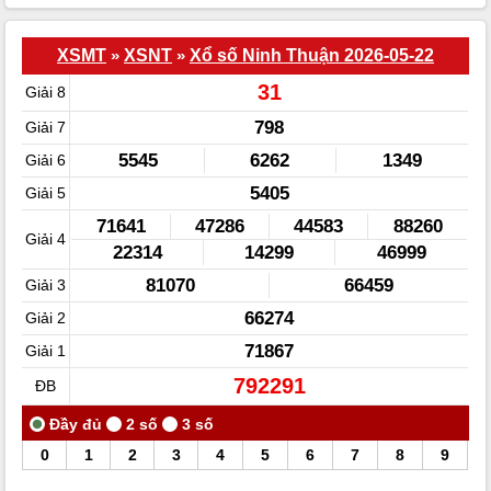
XSMT
»
XSNT
»
Xổ số Ninh Thuận 2026-05-22
31
Giải 8
798
Giải 7
5545
6262
1349
Giải 6
5405
Giải 5
71641
47286
44583
88260
Giải 4
22314
14299
46999
81070
66459
Giải 3
66274
Giải 2
71867
Giải 1
792291
ĐB
0
1
2
3
4
5
6
7
8
9