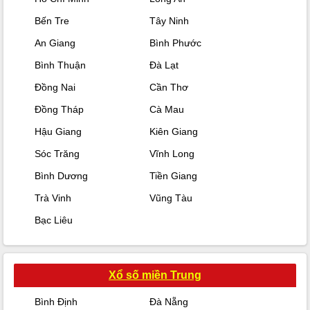
Bến Tre
Tây Ninh
An Giang
Bình Phước
Bình Thuận
Đà Lạt
Đồng Nai
Cần Thơ
Đồng Tháp
Cà Mau
Hậu Giang
Kiên Giang
Sóc Trăng
Vĩnh Long
Bình Dương
Tiền Giang
Trà Vinh
Vũng Tàu
Bạc Liêu
Xổ số miền Trung
Bình Định
Đà Nẵng