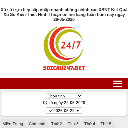
Xổ số trực tiếp cập nhập nhanh chóng chính xác XSNT Kết Quả
Xổ Số Kiến Thiết Ninh Thuận online hàng tuần hôm nay ngày
29-05-2026
Kỳ xổ ngày 22-05-2026
2026-05-29
Miền Trung
Chủ nhật
Thứ 2
Thứ 3
Thứ 4
Thứ 5