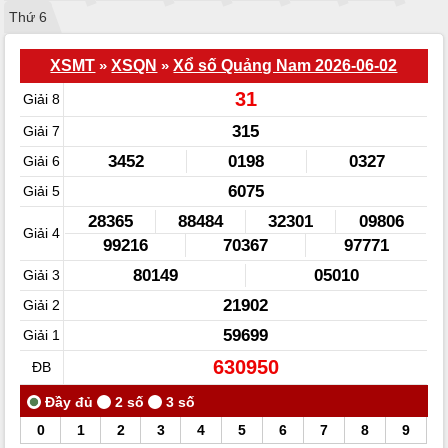
Thứ 6
XSMT
»
XSQN
»
Xổ số Quảng Nam 2026-06-02
31
Giải 8
315
Giải 7
3452
0198
0327
Giải 6
6075
Giải 5
28365
88484
32301
09806
Giải 4
99216
70367
97771
80149
05010
Giải 3
21902
Giải 2
59699
Giải 1
630950
ĐB
0
1
2
3
4
5
6
7
8
9