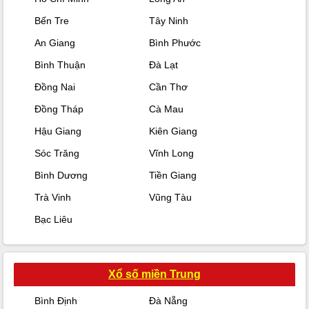
Bến Tre
Tây Ninh
An Giang
Bình Phước
Bình Thuận
Đà Lạt
Đồng Nai
Cần Thơ
Đồng Tháp
Cà Mau
Hậu Giang
Kiên Giang
Sóc Trăng
Vĩnh Long
Bình Dương
Tiền Giang
Trà Vinh
Vũng Tàu
Bạc Liêu
Xổ số miền Trung
Bình Định
Đà Nẵng