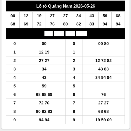
Lô tô Quảng Nam 2026-05-26
00
12
19
27
27
34
43
59
68
68
69
72
76
80
82
83
94
94
Đầu
Lô tô
Đuôi
Lô tô
0
00
0
00 80
1
12 19
1
2
27 27
2
12 72 82
3
34
3
43 83
4
43
4
34 94 94
5
59
5
6
68 68 69
6
76
7
72 76
7
27 27
8
80 82 83
8
68 68
9
94 94
9
19 59 69