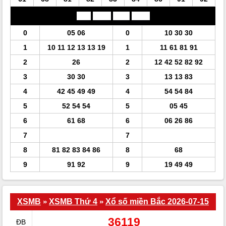
Đầu
Lô tô
Đuôi
Lô tô
0
05 06
0
10 30 30
1
10 11 12 13 13 19
1
11 61 81 91
2
26
2
12 42 52 82 92
3
30 30
3
13 13 83
4
42 45 49 49
4
54 54 84
5
52 54 54
5
05 45
6
61 68
6
06 26 86
7
7
8
81 82 83 84 86
8
68
9
91 92
9
19 49 49
XSMB
»
XSMB Thứ 4
»
Xổ số miền Bắc 2026-07-15
36119
ĐB