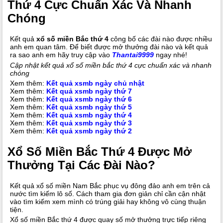
Thứ 4 Cực Chuẩn Xác Và Nhanh
Chóng
Kết quả
xổ số miền Bắc
thứ 4
công bố các đài nào được nhiều
anh em quan tâm. Để biết được mở thưởng đài nào và kết quả
ra sao anh em hãy truy cập vào
Thantai9999
ngay nhé!
Cập nhật kết quả
xổ số miền bắc thứ 4 cực chuẩn xác và nhanh
chóng
Xem thêm:
Kết quả xsmb ngày chủ nhật
Xem thêm:
Kết quả xsmb ngày thứ 7
Xem thêm:
Kết quả xsmb ngày thứ 6
Xem thêm:
Kết quả xsmb ngày thứ 5
Xem thêm:
Kết quả xsmb ngày thứ 4
Xem thêm:
Kết quả xsmb ngày thứ 3
Xem thêm:
Kết quả xsmb ngày thứ 2
Xổ Số Miền Bắc Thứ 4 Được Mở
Thưởng Tại Các Đài Nào?
Kết quả xổ số miền Nam Bắc phục vụ đông đảo anh em trên cả
nước tìm kiếm lô số. Cách tham gia đơn giản chỉ cần cận nhật
vào tìm kiếm xem mình có trúng giải hay không vô cùng thuận
tiện.
Xổ số miền Bắc thứ 4 được quay số mở thưởng trực tiếp riêng