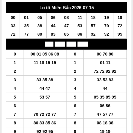
Lô tô Miền Bắc 2026-07-15
00
01
05
06
08
11
18
19
19
33
35
38
44
47
53
57
70
72
72
77
80
83
85
86
92
92
95
Đầu
Lô tô
Đuôi
Lô tô
0
00 01 05 06 08
0
00 70 80
1
11 18 19 19
1
01 11
2
2
72 72 92 92
3
33 35 38
3
33 53 83
4
44 47
4
44
5
53 57
5
05 35 85 95
6
6
06 86
7
70 72 72 77
7
47 57 77
8
80 83 85 86
8
08 18 38
9
92 92 95
9
19 19