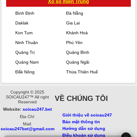
Xổ số miền Trung
Bình Định
Đà Nẵng
Daklak
Gia Lai
Kon Tum
Khánh Hoà
Ninh Thuận
Phú Yên
Quảng Trị
Quảng Bình
Quảng Nam
Quảng Ngãi
Đắk Nông
Thừa Thiên Huế
Copyright © 2025
VỀ CHÚNG TÔI
SOICAU247™ All right
Reserved
Website:
soicau247.bet
Giới thiệu về soicau247
Địa Chỉ:
Bảo mật thông tin
Mail:
Hướng dẫn sử dụng
soicau247bet@gmail.com
Điều khoản sử dụng
3BET
motphimchill