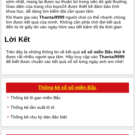
sớm nhất, mang lại được sự thuận lợi trong việc dò giải thưởng.
Giao diện của trang chủ kqxs24 được thiết kế đảm bảo tính
khoa học, dễ dàng tìm kiếm đài cần quan tâm.
Khi tham gia vào
Thantai9999
người chơi có thể nhanh chóng
tìm được kết quả của mình. Không cần phải chờ đợi kết quả
đến từ tờ giấy dò vào ngày hôm sau tiết kiệm tối đa thời gian.
Lời Kết
Trên đây là những thông tin về kết quả
xổ số miền Bắc thứ 4
được rất nhiều người qua tâm. Hãy truy cập vào
Thantai9999
để biết được chuẩn xác kết quả xổ số từng ngày anh em nhé!
Thống kê xổ số miền Bắc
Thống kê lô gan miền Bắc
Thống kê tần suất lô tô
Thống kê chu kỳ dàn đặc biệt