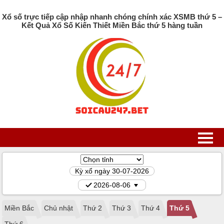
Xổ số trực tiếp cập nhập nhanh chóng chính xác XSMB thứ 5 –
Kết Quả Xổ Số Kiến Thiết Miền Bắc thứ 5 hàng tuần
Kỳ xổ ngày 30-07-2026
2026-08-06
Miền Bắc
Chủ nhật
Thứ 2
Thứ 3
Thứ 4
Thứ 5
Thứ 6