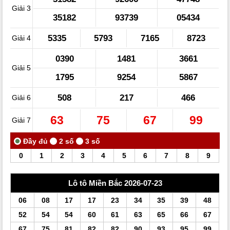
Giải 3
35182
93739
05434
5335
5793
7165
8723
Giải 4
0390
1481
3661
Giải 5
1795
9254
5867
508
217
466
Giải 6
63
75
67
99
Giải 7
0
1
2
3
4
5
6
7
8
9
Lô tô Miền Bắc 2026-07-23
06
08
17
17
23
34
35
39
48
52
54
54
60
61
63
65
66
67
67
75
81
82
82
90
93
95
99