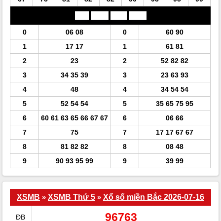
Đầu
Lô tô
Đuôi
Lô tô
0
06 08
0
60 90
1
17 17
1
61 81
2
23
2
52 82 82
3
34 35 39
3
23 63 93
4
48
4
34 54 54
5
52 54 54
5
35 65 75 95
6
60 61 63 65 66 67 67
6
06 66
7
75
7
17 17 67 67
8
81 82 82
8
08 48
9
90 93 95 99
9
39 99
XSMB
»
XSMB Thứ 5
»
Xổ số miền Bắc 2026-07-16
96763
ĐB