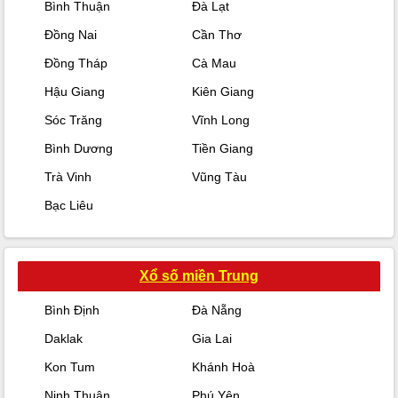
Bình Thuận
Đà Lạt
Đồng Nai
Cần Thơ
Đồng Tháp
Cà Mau
Hậu Giang
Kiên Giang
Sóc Trăng
Vĩnh Long
Bình Dương
Tiền Giang
Trà Vinh
Vũng Tàu
Bạc Liêu
Xổ số miền Trung
Bình Định
Đà Nẵng
Daklak
Gia Lai
Kon Tum
Khánh Hoà
Ninh Thuận
Phú Yên