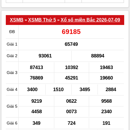
XSMB
»
XSMB Thứ 5
»
Xổ số miền Bắc 2026-07-09
69185
ĐB
65749
Giải 1
93061
88894
Giải 2
87413
10392
19463
Giải 3
76869
45291
19660
3400
1510
3495
2884
Giải 4
9219
0622
9568
Giải 5
4458
0073
2340
349
724
191
Giải 6