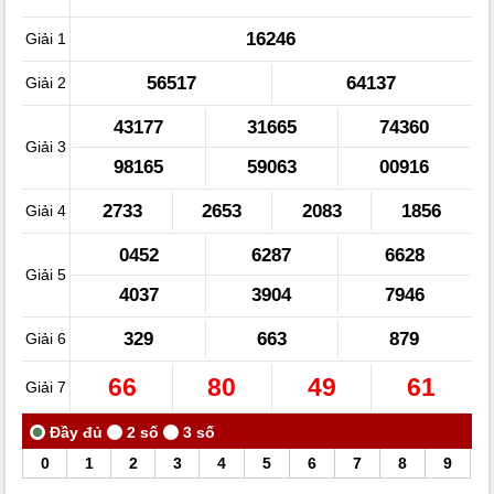
16246
Giải 1
56517
64137
Giải 2
43177
31665
74360
Giải 3
98165
59063
00916
2733
2653
2083
1856
Giải 4
0452
6287
6628
Giải 5
4037
3904
7946
329
663
879
Giải 6
66
80
49
61
Giải 7
0
1
2
3
4
5
6
7
8
9