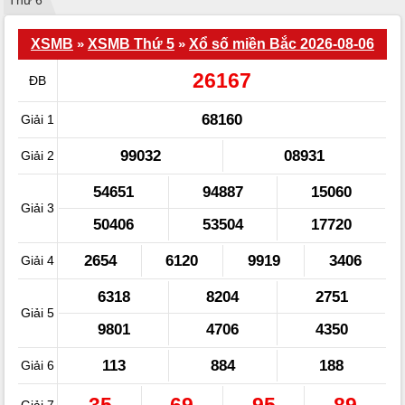
XSMB
»
XSMB Thứ 5
»
Xổ số miền Bắc 2026-08-06
26167
ĐB
68160
Giải 1
99032
08931
Giải 2
54651
94887
15060
Giải 3
50406
53504
17720
2654
6120
9919
3406
Giải 4
6318
8204
2751
Giải 5
9801
4706
4350
113
884
188
Giải 6
35
69
95
89
Giải 7