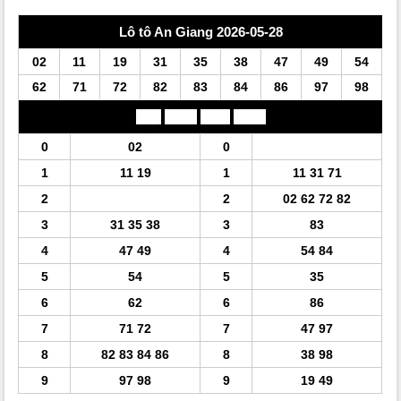
Lô tô An Giang 2026-05-28
02
11
19
31
35
38
47
49
54
62
71
72
82
83
84
86
97
98
Đầu
Lô tô
Đuôi
Lô tô
0
02
0
1
11 19
1
11 31 71
2
2
02 62 72 82
3
31 35 38
3
83
4
47 49
4
54 84
5
54
5
35
6
62
6
86
7
71 72
7
47 97
8
82 83 84 86
8
38 98
9
97 98
9
19 49