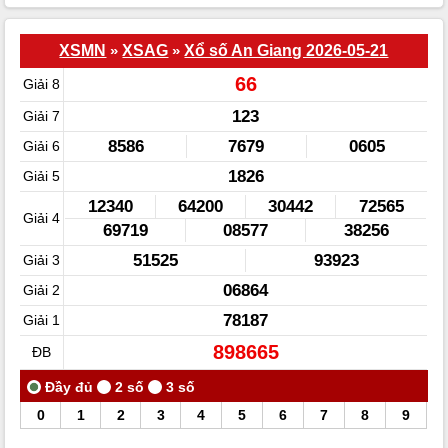
XSMN
»
XSAG
»
Xổ số An Giang 2026-05-21
66
Giải 8
123
Giải 7
8586
7679
0605
Giải 6
1826
Giải 5
12340
64200
30442
72565
Giải 4
69719
08577
38256
51525
93923
Giải 3
06864
Giải 2
78187
Giải 1
898665
ĐB
0
1
2
3
4
5
6
7
8
9