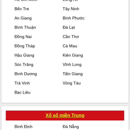
Bến Tre
Tây Ninh
An Giang
Bình Phước
Bình Thuận
Đà Lạt
Đồng Nai
Cần Thơ
Đồng Tháp
Cà Mau
Hậu Giang
Kiên Giang
Sóc Trăng
Vĩnh Long
Bình Dương
Tiền Giang
Trà Vinh
Vũng Tàu
Bạc Liêu
Xổ số miền Trung
Bình Định
Đà Nẵng