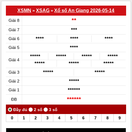
XSMN
»
XSAG
»
Xổ số An Giang 2026-05-14
**
Giải 8
***
Giải 7
****
****
****
Giải 6
****
Giải 5
*****
*****
*****
*****
Giải 4
*****
*****
*****
*****
*****
Giải 3
*****
Giải 2
******
Giải 1
******
ĐB
0
1
2
3
4
5
6
7
8
9