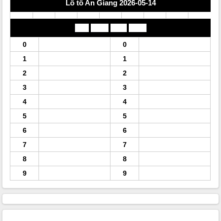
Lô tô An Giang 2026-05-14
Đầu
Lô tô
Đuôi
Lô tô
0
0
1
1
2
2
3
3
4
4
5
5
6
6
7
7
8
8
9
9