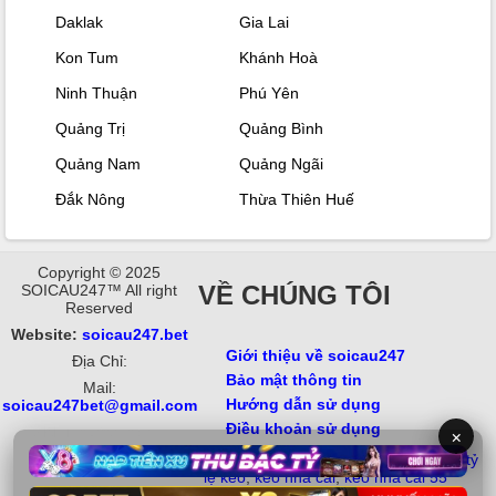
Daklak
Gia Lai
Kon Tum
Khánh Hoà
Ninh Thuận
Phú Yên
Quảng Trị
Quảng Bình
Quảng Nam
Quảng Ngãi
Đắk Nông
Thừa Thiên Huế
Copyright © 2025
VỀ CHÚNG TÔI
SOICAU247™ All right
Reserved
Website:
soicau247.bet
Giới thiệu về soicau247
Địa Chỉ:
Bảo mật thông tin
Mail:
Hướng dẫn sử dụng
soicau247bet@gmail.com
Điều khoản sử dụng
3BET
motphimchill
×
https://hd88vn.com/
Từ khóa: soi cầu 247, xổ số, soi kèo,
tỷ
lệ kèo
,
kèo nhà cái
,
kèo nhà cái 55