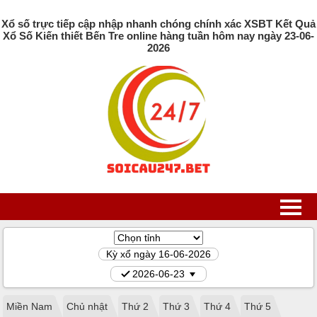
Xổ số trực tiếp cập nhập nhanh chóng chính xác XSBT Kết Quả
Xổ Số Kiến thiết Bến Tre online hàng tuần hôm nay ngày 23-06-
2026
Kỳ xổ ngày 16-06-2026
2026-06-23
Miền Nam
Chủ nhật
Thứ 2
Thứ 3
Thứ 4
Thứ 5