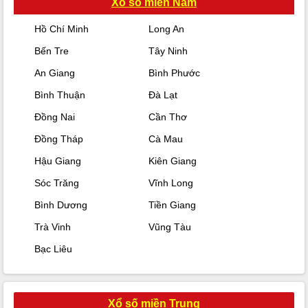
Xổ số miền Nam
Hồ Chí Minh
Long An
Bến Tre
Tây Ninh
An Giang
Bình Phước
Bình Thuận
Đà Lạt
Đồng Nai
Cần Thơ
Đồng Tháp
Cà Mau
Hậu Giang
Kiên Giang
Sóc Trăng
Vĩnh Long
Bình Dương
Tiền Giang
Trà Vinh
Vũng Tàu
Bạc Liêu
Xổ số miền Trung