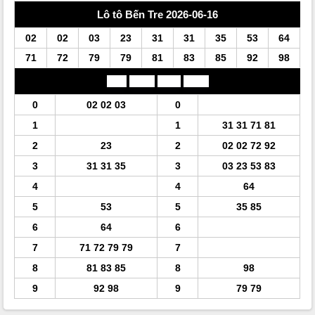
Lô tô Bến Tre 2026-06-16
02
02
03
23
31
31
35
53
64
71
72
79
79
81
83
85
92
98
Đầu
Lô tô
Đuôi
Lô tô
0
02 02 03
0
1
1
31 31 71 81
2
23
2
02 02 72 92
3
31 31 35
3
03 23 53 83
4
4
64
5
53
5
35 85
6
64
6
7
71 72 79 79
7
8
81 83 85
8
98
9
92 98
9
79 79