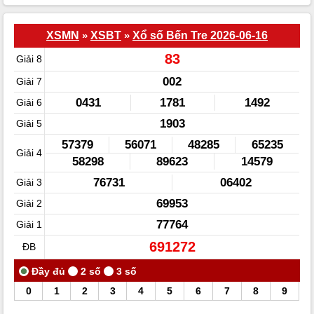
XSMN
»
XSBT
»
Xổ số Bến Tre 2026-06-16
83
Giải 8
002
Giải 7
0431
1781
1492
Giải 6
1903
Giải 5
57379
56071
48285
65235
Giải 4
58298
89623
14579
76731
06402
Giải 3
69953
Giải 2
77764
Giải 1
691272
ĐB
0
1
2
3
4
5
6
7
8
9