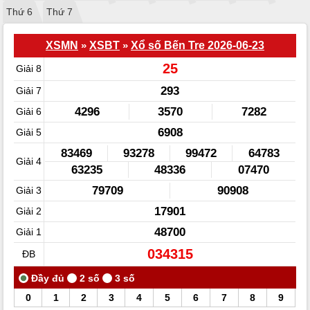
Thứ 6
Thứ 7
XSMN
»
XSBT
»
Xổ số Bến Tre 2026-06-23
25
Giải 8
293
Giải 7
4296
3570
7282
Giải 6
6908
Giải 5
83469
93278
99472
64783
Giải 4
63235
48336
07470
79709
90908
Giải 3
17901
Giải 2
48700
Giải 1
034315
ĐB
0
1
2
3
4
5
6
7
8
9