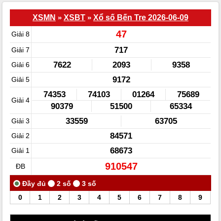
XSMN
»
XSBT
»
Xổ số Bến Tre 2026-06-09
47
Giải 8
717
Giải 7
7622
2093
9358
Giải 6
9172
Giải 5
74353
74103
01264
75689
Giải 4
90379
51500
65334
33559
63705
Giải 3
84571
Giải 2
68673
Giải 1
910547
ĐB
0
1
2
3
4
5
6
7
8
9