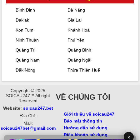
Bình Định
Đà Nẵng
Daklak
Gia Lai
Kon Tum
Khánh Hoà
Ninh Thuận
Phú Yên
Quảng Trị
Quảng Bình
Quảng Nam
Quảng Ngãi
Đắk Nông
Thừa Thiên Huế
Copyright © 2025
VỀ CHÚNG TÔI
SOICAU247™ All right
Reserved
Website:
soicau247.bet
Giới thiệu về soicau247
Địa Chỉ:
Bảo mật thông tin
Mail:
Hướng dẫn sử dụng
soicau247bet@gmail.com
Điều khoản sử dụng
3BET
motphimchill
×