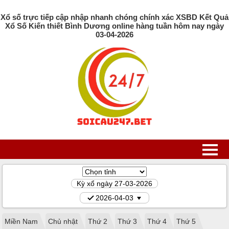
Xổ số trực tiếp cập nhập nhanh chóng chính xác XSBD Kết Quả
Xổ Số Kiến thiết Bình Dương online hàng tuần hôm nay ngày
03-04-2026
Kỳ xổ ngày 27-03-2026
2026-04-03
Miền Nam
Chủ nhật
Thứ 2
Thứ 3
Thứ 4
Thứ 5