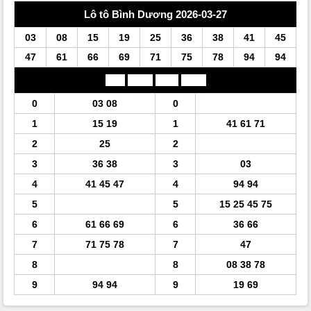
Lô tô Bình Dương 2026-03-27
03
08
15
19
25
36
38
41
45
47
61
66
69
71
75
78
94
94
Đầu
Lô tô
Đuôi
Lô tô
0
03 08
0
1
15 19
1
41 61 71
2
25
2
3
36 38
3
03
4
41 45 47
4
94 94
5
5
15 25 45 75
6
61 66 69
6
36 66
7
71 75 78
7
47
8
8
08 38 78
9
94 94
9
19 69