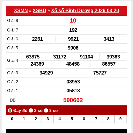
XSMN
»
XSBD
»
Xổ số Bình Dương 2026-03-20
10
Giải 8
192
Giải 7
2261
9921
3413
Giải 6
9906
Giải 5
63875
31172
91104
39363
Giải 4
24369
48458
86557
34929
75727
Giải 3
08953
Giải 2
05813
Giải 1
590662
ĐB
0
1
2
3
4
5
6
7
8
9