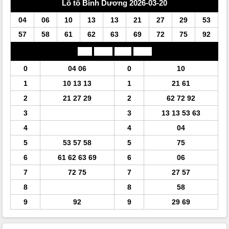
Lô tô Bình Dương 2026-03-20
04
06
10
13
13
21
27
29
53
57
58
61
62
63
69
72
75
92
Đầu
Lô tô
Đuôi
Lô tô
0
04 06
0
10
1
10 13 13
1
21 61
2
21 27 29
2
62 72 92
3
3
13 13 53 63
4
4
04
5
53 57 58
5
75
6
61 62 63 69
6
06
7
72 75
7
27 57
8
8
58
9
92
9
29 69