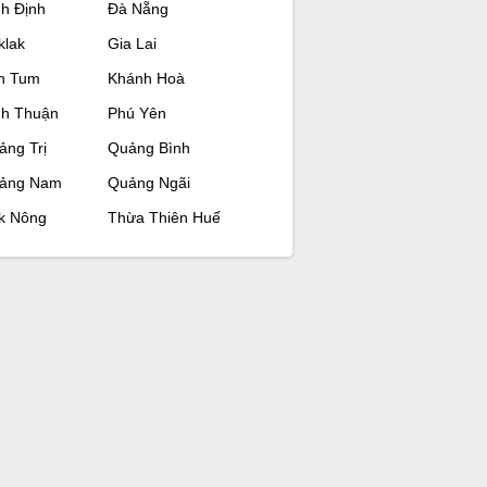
nh Định
Đà Nẵng
klak
Gia Lai
n Tum
Khánh Hoà
nh Thuận
Phú Yên
ảng Trị
Quảng Bình
ảng Nam
Quảng Ngãi
k Nông
Thừa Thiên Huế