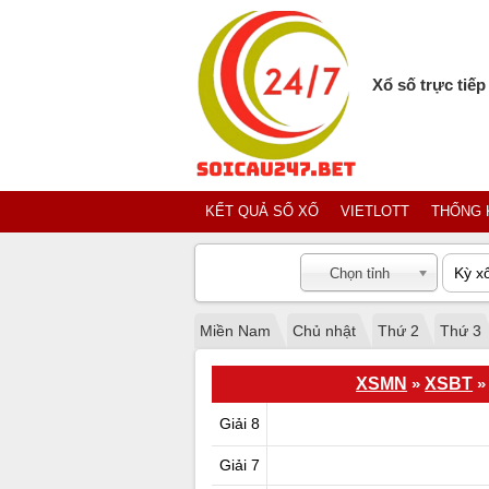
Xổ số trực tiế
KẾT QUẢ SỔ XỐ
VIETLOTT
THỐNG 
Kỳ x
Chọn tỉnh
Miền Nam
Chủ nhật
Thứ 2
Thứ 3
XSMN
»
XSBT
Giải 8
Giải 7