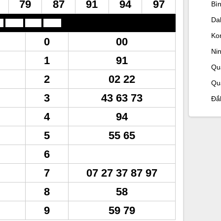
79
87
91
94
97
Bì
Da
u
Lô tô
Đuôi
Lô tô
Ko
0
00
Ni
1
91
Qu
2
02 22
Qu
3
43 63 73
Đắ
4
94
5
55 65
6
7
07 27 37 87 97
8
58
9
59 79