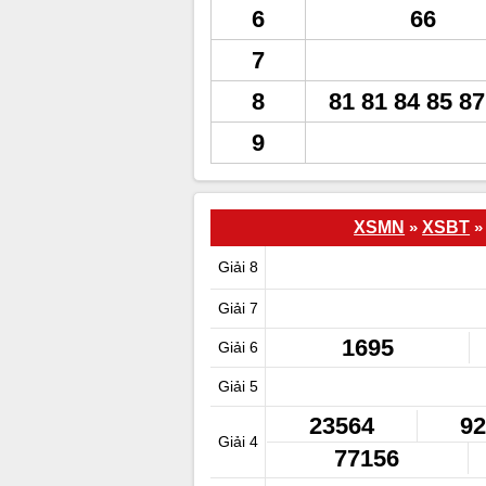
6
66
7
8
81 81 84 85 87
9
XSMN
»
XSBT
Giải 8
Giải 7
1695
Giải 6
Giải 5
23564
9
Giải 4
77156