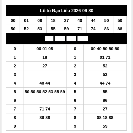
Lô tô Bạc Liêu 2026-06-30
00
01
08
18
27
40
44
50
50
50
52
53
55
59
71
74
86
88
Đầu
Lô tô
Đuôi
Lô tô
0
00 01 08
0
00 40 50 50 50
1
18
1
01 71
2
27
2
52
3
3
53
4
40 44
4
44 74
5
50 50 50 52 53 55 59
5
55
6
6
86
7
71 74
7
27
8
86 88
8
08 18 88
9
9
59