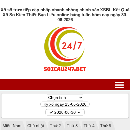
Xổ số trực tiếp cập nhập nhanh chóng chính xác XSBL Kết Quả
Xổ Số Kiến Thiết Bạc Liêu online hàng tuần hôm nay ngày 30-
06-2026
Kỳ xổ ngày 23-06-2026
2026-06-30
Miền Nam
Chủ nhật
Thứ 2
Thứ 3
Thứ 4
Thứ 5