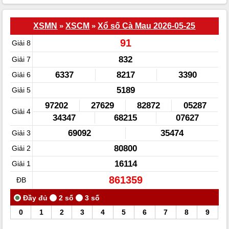
XSMN
»
XSCM
»
Xổ số Cà Mau 2026-05-25
91
Giải 8
832
Giải 7
6337
8217
3390
Giải 6
5189
Giải 5
97202
27629
82872
05287
Giải 4
34347
68215
07627
69092
35474
Giải 3
80800
Giải 2
16114
Giải 1
861359
ĐB
0
1
2
3
4
5
6
7
8
9