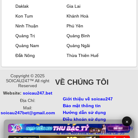
Daklak
Gia Lai
Kon Tum
Khánh Hoà
Ninh Thuận
Phú Yên
Quảng Trị
Quảng Bình
Quảng Nam
Quảng Ngãi
Đắk Nông
Thừa Thiên Huế
Copyright © 2025
VỀ CHÚNG TÔI
SOICAU247™ All right
Reserved
Website:
soicau247.bet
Giới thiệu về soicau247
Địa Chỉ:
Bảo mật thông tin
Mail:
Hướng dẫn sử dụng
soicau247bet@gmail.com
Điều khoản sử dụng
3BET
motphimchill
×
https://hd88vn.com/
Từ khóa: soi cầu 247, xổ số, soi kèo,
tỷ
lệ kèo
,
kèo nhà cái
,
kèo nhà cái 55