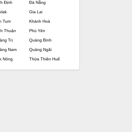
nh Định
Đà Nẵng
klak
Gia Lai
n Tum
Khánh Hoà
nh Thuận
Phú Yên
ảng Trị
Quảng Bình
ảng Nam
Quảng Ngãi
k Nông
Thừa Thiên Huế