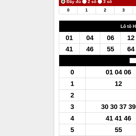
0
1
2
3
Lô tô 
01
04
06
12
41
46
55
64
Đầ
0
01 04 06
1
12
2
3
30 30 37 39
4
41 41 46
5
55