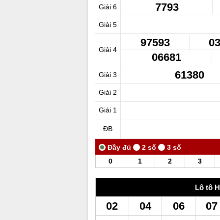
7793
Giải 6
Giải 5
97593
0
Giải 4
06681
61380
Giải 3
Giải 2
Giải 1
ĐB
0
1
2
3
Lô tô 
02
04
06
07