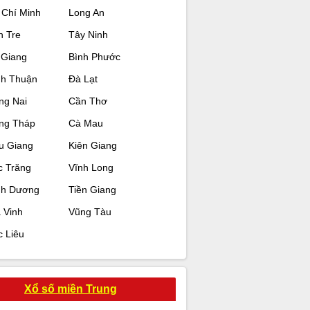
 Chí Minh
Long An
n Tre
Tây Ninh
 Giang
Bình Phước
nh Thuận
Đà Lạt
ng Nai
Cần Thơ
ng Tháp
Cà Mau
u Giang
Kiên Giang
c Trăng
Vĩnh Long
nh Dương
Tiền Giang
 Vinh
Vũng Tàu
c Liêu
Xổ số miền Trung