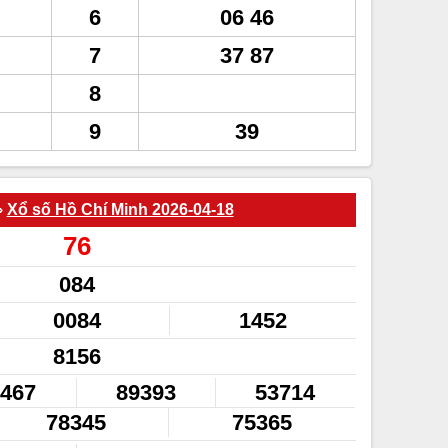
6
06 46
7
37 87
8
9
39
»
Xổ số Hồ Chí Minh 2026-04-18
76
084
0084
1452
8156
4467
89393
53714
78345
75365