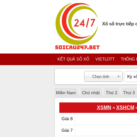
Xổ số trực tiếp
KẾT QUẢ SỔ XỐ
VIETLOTT
THỐNG 
Kỳ x
Chọn tỉnh
Miền Nam
Chủ nhật
Thứ 2
Thứ 3
XSMN
»
XSHCM
Giải 8
Giải 7