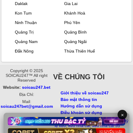
Daklak
Gia Lai
Kon Tum
Khánh Hoà
Ninh Thuận
Phú Yên
Quảng Trị
Quảng Bình
Quảng Nam
Quảng Ngãi
Đắk Nông
Thừa Thiên Huế
Copyright © 2025
VỀ CHÚNG TÔI
SOICAU247™ All right
Reserved
Website:
soicau247.bet
Giới thiệu về soicau247
Địa Chỉ:
Bảo mật thông tin
Mail:
Hướng dẫn sử dụng
soicau247bet@gmail.com
Điều khoản sử dụng
3BET
motphimchill
×
https://hd88vn.com/
Từ khóa: soi cầu 247, xổ số, soi kèo,
tỷ
lệ kèo
,
kèo nhà cái
,
kèo nhà cái 55
Đối tác:
Hitclub
,