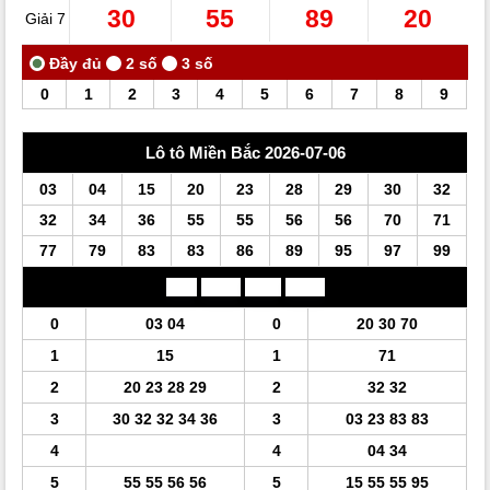
30
55
89
20
Giải 7
0
1
2
3
4
5
6
7
8
9
Lô tô Miền Bắc 2026-07-06
03
04
15
20
23
28
29
30
32
32
34
36
55
55
56
56
70
71
77
79
83
83
86
89
95
97
99
Đầu
Lô tô
Đuôi
Lô tô
0
03 04
0
20 30 70
1
15
1
71
2
20 23 28 29
2
32 32
3
30 32 32 34 36
3
03 23 83 83
4
4
04 34
5
55 55 56 56
5
15 55 55 95