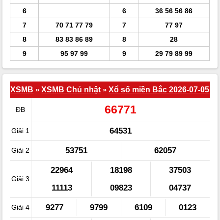
6
6
36 56 56 86
7
70 71 77 79
7
77 97
8
83 83 86 89
8
28
9
95 97 99
9
29 79 89 99
XSMB
»
XSMB Chủ nhật
»
Xổ số miền Bắc 2026-07-05
66771
ĐB
64531
Giải 1
53751
62057
Giải 2
22964
18198
37503
Giải 3
11113
09823
04737
9277
9799
6109
0123
Giải 4