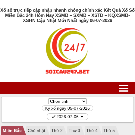
Xổ số trực tiếp cập nhập nhanh chóng chính xác Kết Quả Xổ Số
Miền Bắc 24h Hôm Nay XSMB – SXMB – XSTD – KQXSMB-
XSHN Cập Nhật Mới Nhất ngày 06-07-2026
Kỳ xổ ngày 05-07-2026
2026-07-06
Miền Bắc
Chủ nhật
Thứ 2
Thứ 3
Thứ 4
Thứ 5