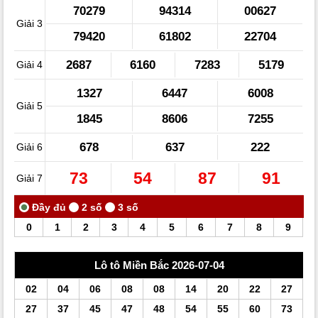
70279
94314
00627
Giải 3
79420
61802
22704
2687
6160
7283
5179
Giải 4
1327
6447
6008
Giải 5
1845
8606
7255
678
637
222
Giải 6
73
54
87
91
Giải 7
0
1
2
3
4
5
6
7
8
9
Lô tô Miền Bắc 2026-07-04
02
04
06
08
08
14
20
22
27
27
37
45
47
48
54
55
60
73