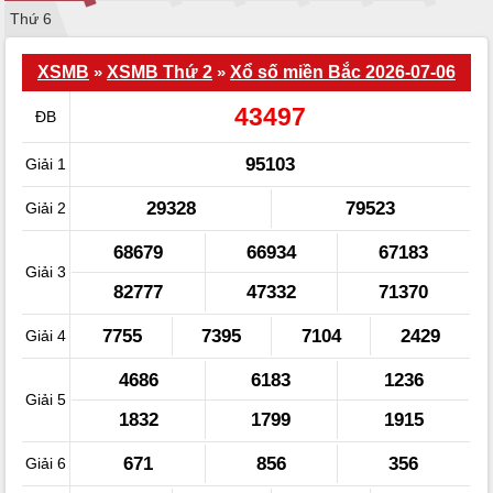
Thứ 6
XSMB
»
XSMB Thứ 2
»
Xổ số miền Bắc 2026-07-06
43497
ĐB
95103
Giải 1
29328
79523
Giải 2
68679
66934
67183
Giải 3
82777
47332
71370
7755
7395
7104
2429
Giải 4
4686
6183
1236
Giải 5
1832
1799
1915
671
856
356
Giải 6