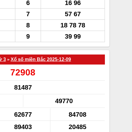
6
16 96
7
57 67
8
18 78 78
9
39 99
ứ 3
»
Xổ số miền Bắc 2025-12-09
72908
81487
49770
62677
84708
89403
20485