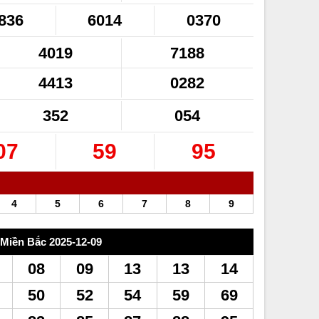
836
6014
0370
4019
7188
4413
0282
352
054
07
59
95
4
5
6
7
8
9
 Miền Bắc 2025-12-09
08
09
13
13
14
50
52
54
59
69