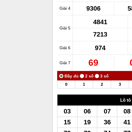
9306
5
Giải 4
4841
Giải 5
7213
974
Giải 6
69
Giải 7
0
1
2
3
Lô tô
03
06
07
08
15
19
36
41