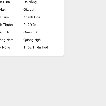
nh Định
Đà Nẵng
klak
Gia Lai
n Tum
Khánh Hoà
nh Thuận
Phú Yên
ảng Trị
Quảng Bình
ảng Nam
Quảng Ngãi
k Nông
Thừa Thiên Huế