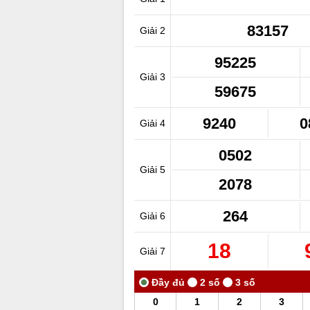
83157
Giải 2
95225
Giải 3
59675
9240
0
Giải 4
0502
Giải 5
2078
264
Giải 6
18
Giải 7
0
1
2
3