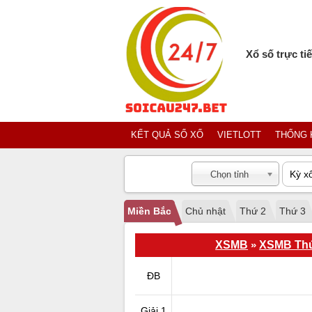
Xổ số trực t
KẾT QUẢ SỔ XỐ
VIETLOTT
THỐNG 
Kỳ x
Chọn tỉnh
Miền Bắc
Chủ nhật
Thứ 2
Thứ 3
XSMB
»
XSMB Th
ĐB
Giải 1