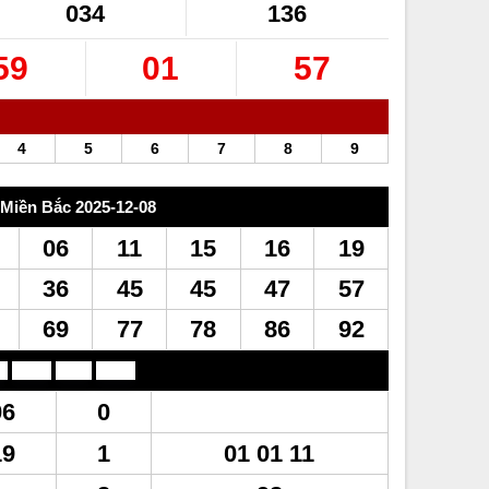
034
136
59
01
57
4
5
6
7
8
9
 Miền Bắc 2025-12-08
06
11
15
16
19
36
45
45
47
57
69
77
78
86
92
u
Lô tô
Đuôi
Lô tô
06
0
19
1
01 01 11