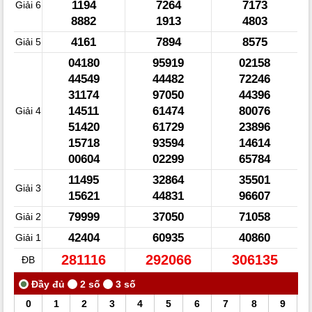
1194
7264
7173
Giải 6
8882
1913
4803
4161
7894
8575
Giải 5
04180
95919
02158
44549
44482
72246
31174
97050
44396
14511
61474
80076
Giải 4
51420
61729
23896
15718
93594
14614
00604
02299
65784
11495
32864
35501
Giải 3
15621
44831
96607
79999
37050
71058
Giải 2
42404
60935
40860
Giải 1
281116
292066
306135
ĐB
0
1
2
3
4
5
6
7
8
9