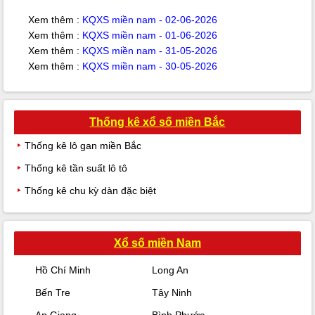
Xem thêm :
KQXS miền nam - 02-06-2026
Xem thêm :
KQXS miền nam - 01-06-2026
Xem thêm :
KQXS miền nam - 31-05-2026
Xem thêm :
KQXS miền nam - 30-05-2026
Thống kê xổ số miền Bắc
Thống kê lô gan miền Bắc
Thống kê tần suất lô tô
Thống kê chu kỳ dàn đặc biệt
Xổ số miền Nam
Hồ Chí Minh
Long An
Bến Tre
Tây Ninh
An Giang
Bình Phước