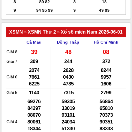
8
80 82
8
18
9
94 95 99
9
49 99
XSMN
»
XSMN Thứ 2
»
Xổ số miền Nam 2026-06-01
Cà Mau
Đồng Tháp
Hồ Chí Minh
39
48
08
Giải 8
309
244
372
Giải 7
2074
2628
0244
7661
0430
9957
Giải 6
6225
4785
1606
1140
7315
2799
Giải 5
69276
59305
56864
84297
33019
65810
08070
93101
70373
80061
24034
90351
Giải 4
18344
51330
83333