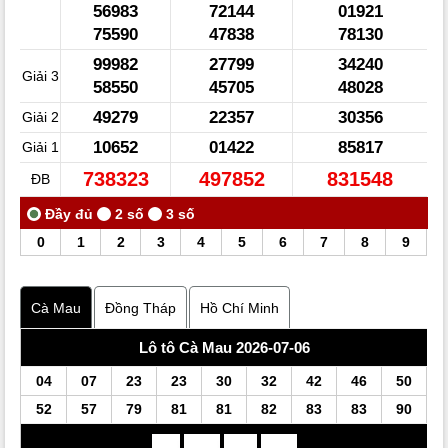
56983
72144
01921
75590
47838
78130
99982
27799
34240
Giải 3
58550
45705
48028
49279
22357
30356
Giải 2
10652
01422
85817
Giải 1
738323
497852
831548
ĐB
0
1
2
3
4
5
6
7
8
9
Cà Mau
Đồng Tháp
Hồ Chí Minh
Lô tô Cà Mau 2026-07-06
04
07
23
23
30
32
42
46
50
52
57
79
81
81
82
83
83
90
Đầu
Lô tô
Đuôi
Lô tô