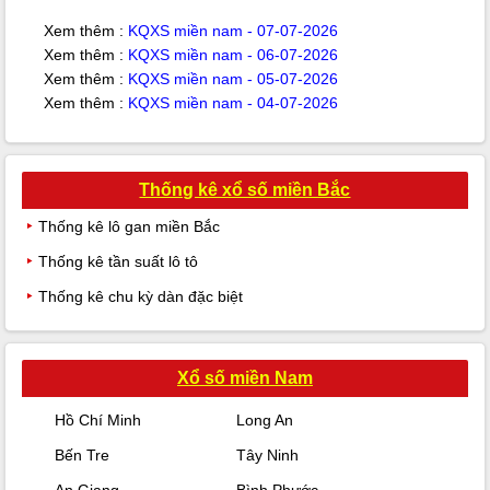
Xem thêm :
KQXS miền nam - 07-07-2026
Xem thêm :
KQXS miền nam - 06-07-2026
Xem thêm :
KQXS miền nam - 05-07-2026
Xem thêm :
KQXS miền nam - 04-07-2026
Thống kê xổ số miền Bắc
Thống kê lô gan miền Bắc
Thống kê tần suất lô tô
Thống kê chu kỳ dàn đặc biệt
Xổ số miền Nam
Hồ Chí Minh
Long An
Bến Tre
Tây Ninh
An Giang
Bình Phước