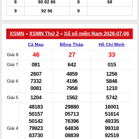
8
80 82 86
8
68
9
92 96
9
XSMN
»
XSMN Thứ 2
»
Xổ số miền Nam 2026-07-06
Cà Mau
Đồng Tháp
Hồ Chí Minh
46
27
33
Giải 8
081
642
015
Giải 7
2607
4859
1256
7332
4196
5846
Giải 6
0081
7958
1210
1204
1562
5742
Giải 5
48183
29880
16001
50157
05713
51614
50142
76396
49335
79923
64836
99318
Giải 4
83730
08839
92519