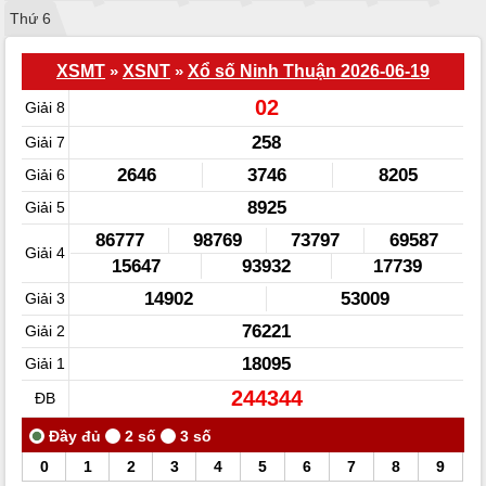
Thứ 6
XSMT
»
XSNT
»
Xổ số Ninh Thuận 2026-06-19
02
Giải 8
258
Giải 7
2646
3746
8205
Giải 6
8925
Giải 5
86777
98769
73797
69587
Giải 4
15647
93932
17739
14902
53009
Giải 3
76221
Giải 2
18095
Giải 1
244344
ĐB
0
1
2
3
4
5
6
7
8
9