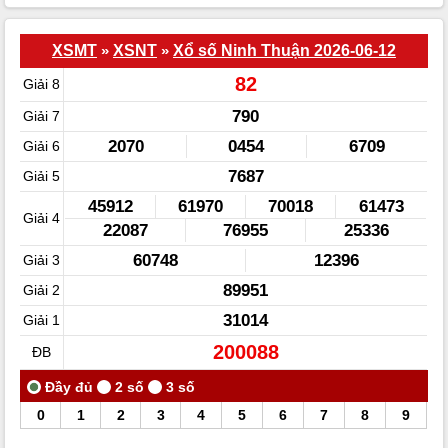
XSMT
»
XSNT
»
Xổ số Ninh Thuận 2026-06-12
82
Giải 8
790
Giải 7
2070
0454
6709
Giải 6
7687
Giải 5
45912
61970
70018
61473
Giải 4
22087
76955
25336
60748
12396
Giải 3
89951
Giải 2
31014
Giải 1
200088
ĐB
0
1
2
3
4
5
6
7
8
9