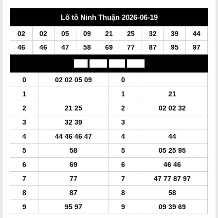
Lô tô Ninh Thuận 2026-06-19
02
02
05
09
21
25
32
39
44
46
46
47
58
69
77
87
95
97
Đầu
Lô tô
Đuôi
Lô tô
0
02 02 05 09
0
1
1
21
2
21 25
2
02 02 32
3
32 39
3
4
44 46 46 47
4
44
5
58
5
05 25 95
6
69
6
46 46
7
77
7
47 77 87 97
8
87
8
58
9
95 97
9
09 39 69