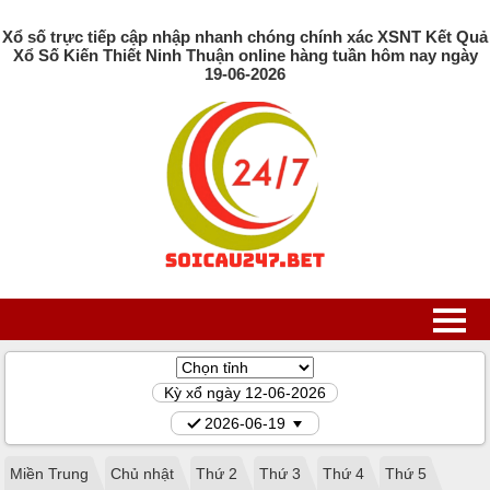
Xổ số trực tiếp cập nhập nhanh chóng chính xác XSNT Kết Quả
Xổ Số Kiến Thiết Ninh Thuận online hàng tuần hôm nay ngày
19-06-2026
Kỳ xổ ngày 12-06-2026
2026-06-19
Miền Trung
Chủ nhật
Thứ 2
Thứ 3
Thứ 4
Thứ 5