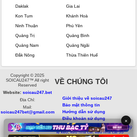
Daklak
Gia Lai
Kon Tum
Khánh Hoà
Ninh Thuận
Phú Yên
Quảng Trị
Quảng Bình
Quảng Nam
Quảng Ngãi
Đắk Nông
Thừa Thiên Huế
Copyright © 2025
VỀ CHÚNG TÔI
SOICAU247™ All right
Reserved
Website:
soicau247.bet
Giới thiệu về soicau247
Địa Chỉ:
Bảo mật thông tin
Mail:
Hướng dẫn sử dụng
soicau247bet@gmail.com
Điều khoản sử dụng
3BET
motphimchill
×
https://hd88vn.com/
Từ khóa: soi cầu 247, xổ số, soi kèo,
tỷ
lệ kèo
,
kèo nhà cái
,
kèo nhà cái 55