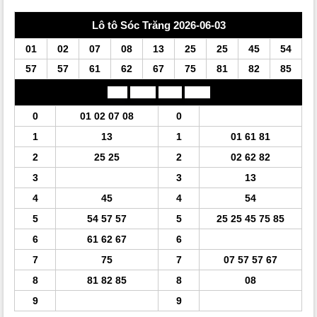
Lô tô Sóc Trăng 2026-06-03
01
02
07
08
13
25
25
45
54
57
57
61
62
67
75
81
82
85
Đầu
Lô tô
Đuôi
Lô tô
0
01 02 07 08
0
1
13
1
01 61 81
2
25 25
2
02 62 82
3
3
13
4
45
4
54
5
54 57 57
5
25 25 45 75 85
6
61 62 67
6
7
75
7
07 57 57 67
8
81 82 85
8
08
9
9