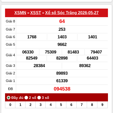
XSMN
»
XSST
»
Xổ số Sóc Trăng 2026-05-27
64
Giải 8
253
Giải 7
1768
1403
1401
Giải 6
9662
Giải 5
06330
75309
81483
79407
Giải 4
82549
82898
64403
28384
89362
Giải 3
89893
Giải 2
61339
Giải 1
094538
ĐB
0
1
2
3
4
5
6
7
8
9