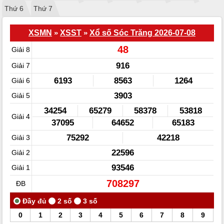
Thứ 6
Thứ 7
XSMN
»
XSST
»
Xổ số Sóc Trăng 2026-07-08
48
Giải 8
916
Giải 7
6193
8563
1264
Giải 6
3903
Giải 5
34254
65279
58378
53818
Giải 4
37095
64652
65183
75292
42218
Giải 3
22596
Giải 2
93546
Giải 1
708297
ĐB
0
1
2
3
4
5
6
7
8
9