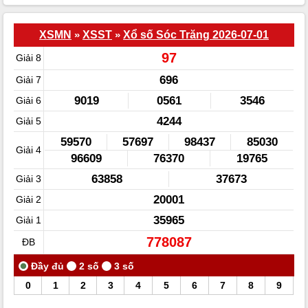
XSMN
»
XSST
»
Xổ số Sóc Trăng 2026-07-01
97
Giải 8
696
Giải 7
9019
0561
3546
Giải 6
4244
Giải 5
59570
57697
98437
85030
Giải 4
96609
76370
19765
63858
37673
Giải 3
20001
Giải 2
35965
Giải 1
778087
ĐB
0
1
2
3
4
5
6
7
8
9