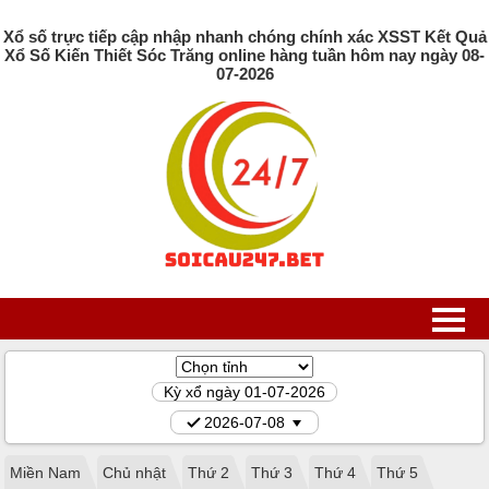
Xổ số trực tiếp cập nhập nhanh chóng chính xác XSST Kết Quả
Xổ Số Kiến Thiết Sóc Trăng online hàng tuần hôm nay ngày 08-
07-2026
Kỳ xổ ngày 01-07-2026
2026-07-08
Miền Nam
Chủ nhật
Thứ 2
Thứ 3
Thứ 4
Thứ 5