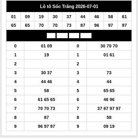
Lô tô Sóc Trăng 2026-07-01
01
09
19
30
37
44
46
58
61
65
65
70
70
73
87
96
97
97
Đầu
Lô tô
Đuôi
Lô tô
0
01 09
0
30 70 70
1
19
1
01 61
2
2
3
30 37
3
73
4
44 46
4
44
5
58
5
65 65
6
61 65 65
6
46 96
7
70 70 73
7
37 87 97 97
8
87
8
58
9
96 97 97
9
09 19