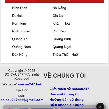
Bình Định
Đà Nẵng
Daklak
Gia Lai
Kon Tum
Khánh Hoà
Ninh Thuận
Phú Yên
Quảng Trị
Quảng Bình
Quảng Nam
Quảng Ngãi
Đắk Nông
Thừa Thiên Huế
Copyright © 2025
VỀ CHÚNG TÔI
SOICAU247™ All right
Reserved
Website:
soicau247.bet
Giới thiệu về soicau247
Địa Chỉ:
Bảo mật thông tin
Mail:
Hướng dẫn sử dụng
soicau247bet@gmail.com
Điều khoản sử dụng
3BET
motphimchill
×