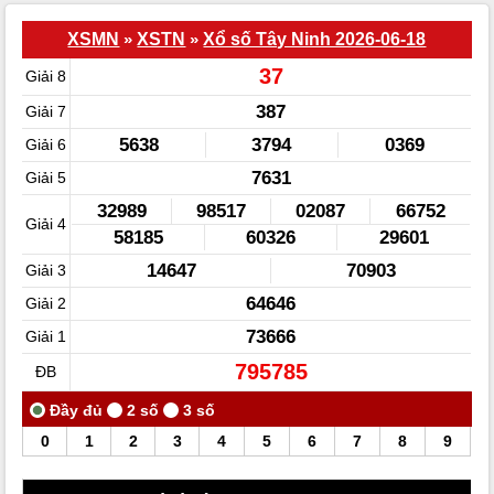
XSMN
»
XSTN
»
Xổ số Tây Ninh 2026-06-18
37
Giải 8
387
Giải 7
5638
3794
0369
Giải 6
7631
Giải 5
32989
98517
02087
66752
Giải 4
58185
60326
29601
14647
70903
Giải 3
64646
Giải 2
73666
Giải 1
795785
ĐB
0
1
2
3
4
5
6
7
8
9