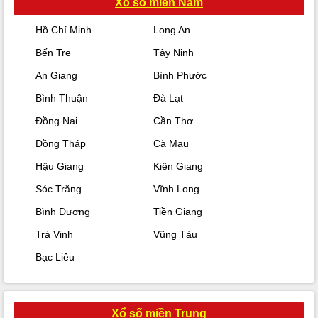
Xổ số miền Nam
Hồ Chí Minh
Long An
Bến Tre
Tây Ninh
An Giang
Bình Phước
Bình Thuận
Đà Lạt
Đồng Nai
Cần Thơ
Đồng Tháp
Cà Mau
Hậu Giang
Kiên Giang
Sóc Trăng
Vĩnh Long
Bình Dương
Tiền Giang
Trà Vinh
Vũng Tàu
Bạc Liêu
Xổ số miền Trung