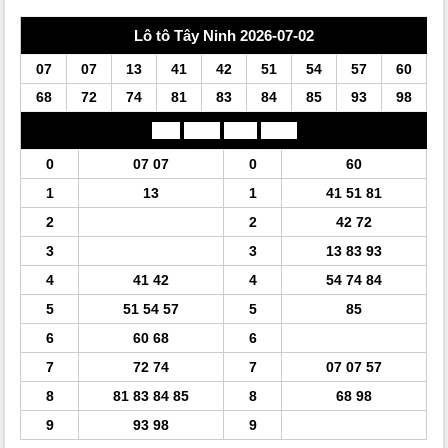
Lô tô Tây Ninh 2026-07-02
07
07
13
41
42
51
54
57
60
68
72
74
81
83
84
85
93
98
Đầu
Lô tô
Đuôi
Lô tô
0
07 07
0
60
1
13
1
41 51 81
2
2
42 72
3
3
13 83 93
4
41 42
4
54 74 84
5
51 54 57
5
85
6
60 68
6
7
72 74
7
07 07 57
8
81 83 84 85
8
68 98
9
93 98
9