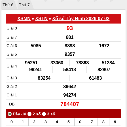
Thứ 6
Thứ 7
XSMN
»
XSTN
»
Xổ số Tây Ninh 2026-07-02
93
Giải 8
681
Giải 7
5085
8898
1672
Giải 6
9357
Giải 5
95251
33060
78868
51284
Giải 4
99241
58413
82807
83254
61483
Giải 3
39642
Giải 2
94274
Giải 1
784407
ĐB
0
1
2
3
4
5
6
7
8
9