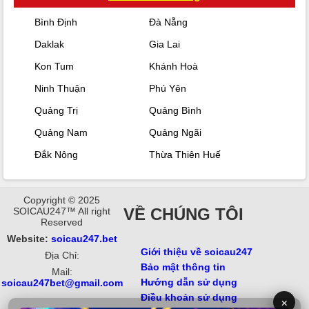
Bình Định
Đà Nẵng
Daklak
Gia Lai
Kon Tum
Khánh Hoà
Ninh Thuận
Phú Yên
Quảng Trị
Quảng Bình
Quảng Nam
Quảng Ngãi
Đắk Nông
Thừa Thiên Huế
Copyright © 2025
VỀ CHÚNG TÔI
SOICAU247™ All right
Reserved
Website:
soicau247.bet
Giới thiệu về soicau247
Địa Chỉ:
Bảo mật thông tin
Mail:
Hướng dẫn sử dụng
soicau247bet@gmail.com
Điều khoản sử dụng
3BET
motphimchill
×