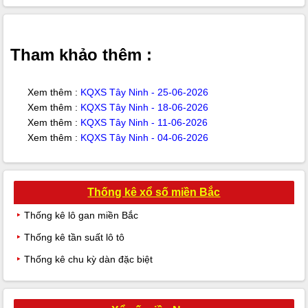
Tham khảo thêm :
Xem thêm :
KQXS Tây Ninh - 25-06-2026
Xem thêm :
KQXS Tây Ninh - 18-06-2026
Xem thêm :
KQXS Tây Ninh - 11-06-2026
Xem thêm :
KQXS Tây Ninh - 04-06-2026
Thống kê xổ số miền Bắc
Thống kê lô gan miền Bắc
Thống kê tần suất lô tô
Thống kê chu kỳ dàn đặc biệt