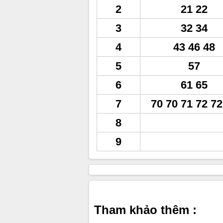
2
21 22
3
32 34
4
43 46 48
5
57
6
61 65
7
70 70 71 72 72
8
9
Tham khảo thêm :