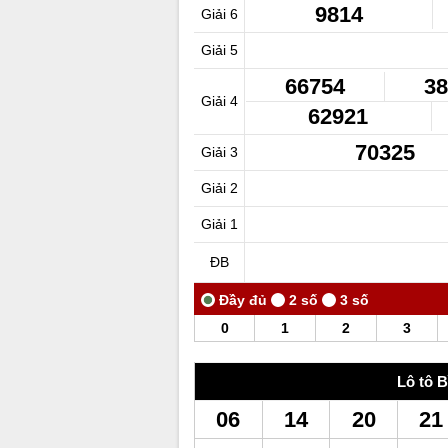
9814
Giải 6
Giải 5
66754
3
Giải 4
62921
70325
Giải 3
Giải 2
Giải 1
ĐB
0
1
2
3
Lô tô 
06
14
20
21