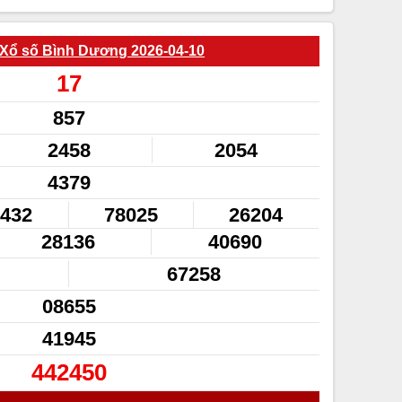
Xổ số Bình Dương 2026-04-10
17
857
2458
2054
4379
8432
78025
26204
28136
40690
67258
08655
41945
442450