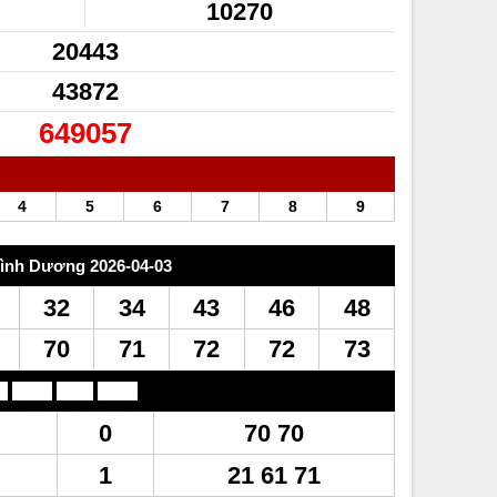
10270
20443
43872
649057
4
5
6
7
8
9
Bình Dương 2026-04-03
32
34
43
46
48
70
71
72
72
73
u
Lô tô
Đuôi
Lô tô
0
70 70
1
21 61 71