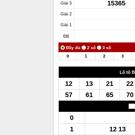
15365
Giải 3
Giải 2
Giải 1
ĐB
0
1
2
3
Lô tô 
12
13
21
22
57
61
65
70
Đầ
0
1
12 13