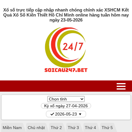
Xổ số trực tiếp cập nhập nhanh chóng chính xác XSHCM Kết
Quả Xổ Số Kiến Thiết Hồ Chí Minh online hàng tuần hôm nay
ngày 23-05-2026
Kỳ xổ ngày 27-04-2026
2026-05-23
Miền Nam
Chủ nhật
Thứ 2
Thứ 3
Thứ 4
Thứ 5