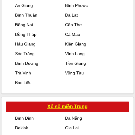
An Giang
Bình Phước
Bình Thuận
Đà Lạt
Đồng Nai
Cần Thơ
Đồng Tháp
Cà Mau
Hậu Giang
Kiên Giang
Sóc Trăng
Vĩnh Long
Bình Dương
Tiền Giang
Trà Vinh
Vũng Tàu
Bạc Liêu
Xổ số miền Trung
Bình Định
Đà Nẵng
Daklak
Gia Lai