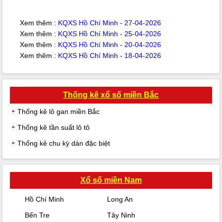
Xem thêm :
KQXS Hồ Chí Minh - 27-04-2026
Xem thêm :
KQXS Hồ Chí Minh - 25-04-2026
Xem thêm :
KQXS Hồ Chí Minh - 20-04-2026
Xem thêm :
KQXS Hồ Chí Minh - 18-04-2026
Thống kê xổ số miền Bắc
Thống kê lô gan miền Bắc
Thống kê tần suất lô tô
Thống kê chu kỳ dàn đặc biệt
Xổ số miền Nam
Hồ Chí Minh
Long An
Bến Tre
Tây Ninh