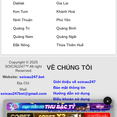
Daklak
Gia Lai
Kon Tum
Khánh Hoà
Ninh Thuận
Phú Yên
Quảng Trị
Quảng Bình
Quảng Nam
Quảng Ngãi
Đắk Nông
Thừa Thiên Huế
Copyright © 2025
VỀ CHÚNG TÔI
SOICAU247™ All right
Reserved
Website:
soicau247.bet
Giới thiệu về soicau247
Địa Chỉ:
Bảo mật thông tin
Mail:
Hướng dẫn sử dụng
soicau247bet@gmail.com
Điều khoản sử dụng
3BET
motphimchill
×
https://hd88vn.com/
Từ khóa: soi cầu 247, xổ số, soi kèo,
tỷ
lệ kèo
,
kèo nhà cái
,
kèo nhà cái 55
Đối tác:
Hitclub
,