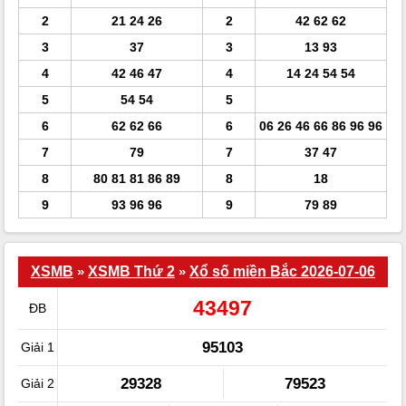
2
21 24 26
2
42 62 62
3
37
3
13 93
4
42 46 47
4
14 24 54 54
5
54 54
5
6
62 62 66
6
06 26 46 66 86 96 96
7
79
7
37 47
8
80 81 81 86 89
8
18
9
93 96 96
9
79 89
XSMB
»
XSMB Thứ 2
»
Xổ số miền Bắc 2026-07-06
43497
ĐB
95103
Giải 1
29328
79523
Giải 2