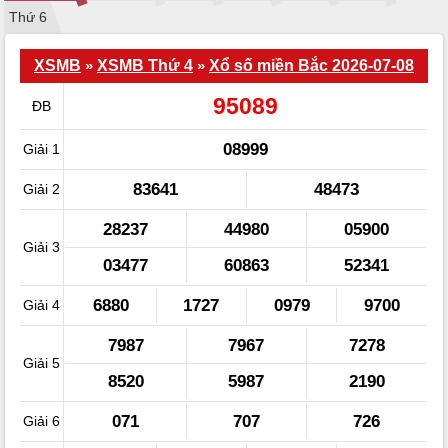
Thứ 6
XSMB
»
XSMB Thứ 4
»
Xổ số miền Bắc 2026-07-08
95089
ĐB
08999
Giải 1
83641
48473
Giải 2
28237
44980
05900
Giải 3
03477
60863
52341
6880
1727
0979
9700
Giải 4
7987
7967
7278
Giải 5
8520
5987
2190
071
707
726
Giải 6