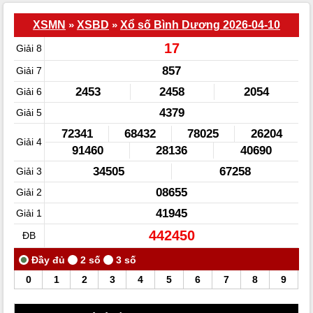
XSMN
»
XSBD
»
Xổ số Bình Dương 2026-04-10
17
Giải 8
857
Giải 7
2453
2458
2054
Giải 6
4379
Giải 5
72341
68432
78025
26204
Giải 4
91460
28136
40690
34505
67258
Giải 3
08655
Giải 2
41945
Giải 1
442450
ĐB
0
1
2
3
4
5
6
7
8
9