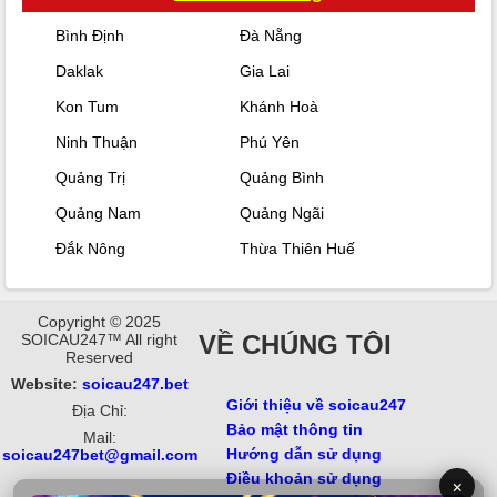
Bình Định
Đà Nẵng
Daklak
Gia Lai
Kon Tum
Khánh Hoà
Ninh Thuận
Phú Yên
Quảng Trị
Quảng Bình
Quảng Nam
Quảng Ngãi
Đắk Nông
Thừa Thiên Huế
Copyright © 2025
VỀ CHÚNG TÔI
SOICAU247™ All right
Reserved
Website:
soicau247.bet
Giới thiệu về soicau247
Địa Chỉ:
Bảo mật thông tin
Mail:
Hướng dẫn sử dụng
soicau247bet@gmail.com
Điều khoản sử dụng
3BET
motphimchill
×