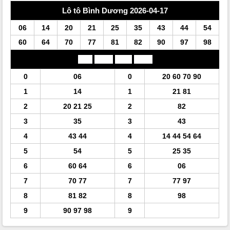
Lô tô Bình Dương 2026-04-17
06
14
20
21
25
35
43
44
54
60
64
70
77
81
82
90
97
98
Đầu
Lô tô
Đuôi
Lô tô
0
06
0
20 60 70 90
1
14
1
21 81
2
20 21 25
2
82
3
35
3
43
4
43 44
4
14 44 54 64
5
54
5
25 35
6
60 64
6
06
7
70 77
7
77 97
8
81 82
8
98
9
90 97 98
9